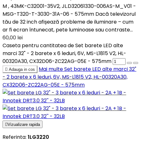
M , 43MK-C32001-35V2, JL.D32061330-006AS-M_V01 -
MSG-T320-T-3030-31A-06 - 575mm Dacă televizorul
tău de 32 inch afișează probleme de iluminare – cum
ar fi ecran întunecat, pete luminoase sau contraste...
60,00 lei
Caseta pentru cantitatea de Set barete LED alte
marci 32" - 2 barete x 6 leduri, 6V, MS-L1815 V2, HL-
00320A30, CX32D06-ZC22AG-05E - 575mm
Mai multe
Set barete LED alte marci 32"

Adauga in cos
- 2 barete x 6 leduri, 6V, MS-L1815 V2, HL-00320A30,
CX32D06-ZC22AG-05E - 575mm

Vizualizare rapida
Referinta:
1LG3220