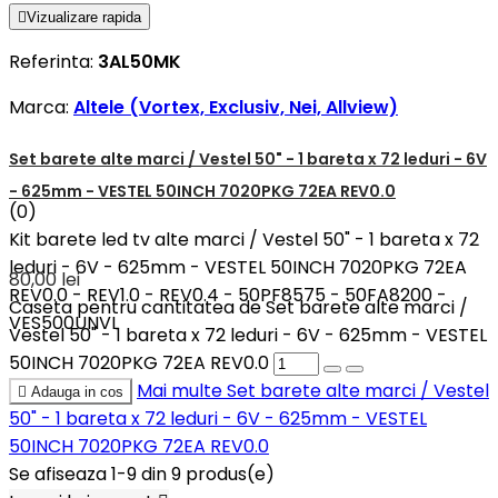

Vizualizare rapida
Referinta:
3AL50MK
Marca:
Altele (Vortex, Exclusiv, Nei, Allview)
Set barete alte marci / Vestel 50" - 1 bareta x 72 leduri - 6V
- 625mm - VESTEL 50INCH 7020PKG 72EA REV0.0
(0)
Kit barete led tv alte marci / Vestel 50" - 1 bareta x 72
leduri - 6V - 625mm - VESTEL 50INCH 7020PKG 72EA
80,00 lei
REV0.0 - REV1.0 - REV0.4 - 50PF8575 - 50FA8200 -
Caseta pentru cantitatea de Set barete alte marci /
VES500UNVL
Vestel 50" - 1 bareta x 72 leduri - 6V - 625mm - VESTEL
50INCH 7020PKG 72EA REV0.0
Mai multe
Set barete alte marci / Vestel

Adauga in cos
50" - 1 bareta x 72 leduri - 6V - 625mm - VESTEL
50INCH 7020PKG 72EA REV0.0
Se afiseaza 1-9 din 9 produs(e)