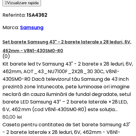

Vizualizare rapida
Referinta:
1SA4362
Marca:
Samsung
Set barete Samsung 43" - 2 barete laterale x 28 leduri, 6V,
462mm - V8N1-430SM0-R0
(0)
Kit barete led tv Samsung 43" - 2 barete x 28 leduri, 6V,
462mm, AOT_43_NU7100F_2X28_30 30C, V8N1-
430SM0-R0 Dacă televizorul tău Samsung de 43 inch
prezintă zone întunecate, pete luminoase ori imagine
neclară din cauza iluminării de fundal degradate, setul
barete LED Samsung 43″ – 2 barete laterale × 28 LED,
6 V, 462 mm (cod V8N1‑430SM0‑R0) este soluția...
80,00 lei
Caseta pentru cantitatea de Set barete Samsung 43"
- 2 barete laterale x 28 leduri, 6V, 462mm - V8N1-