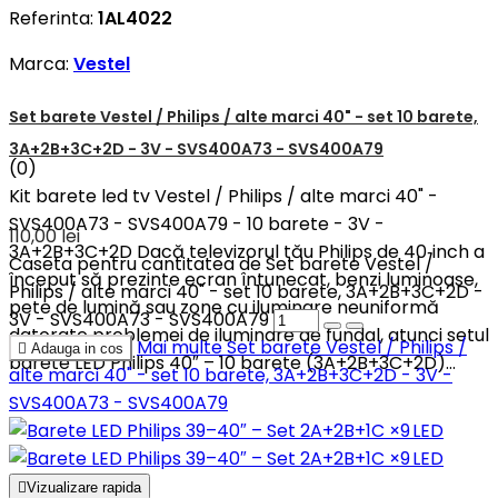
Referinta:
1AL4022
Marca:
Vestel
Set barete Vestel / Philips / alte marci 40" - set 10 barete,
3A+2B+3C+2D - 3V - SVS400A73 - SVS400A79
(0)
Kit barete led tv Vestel / Philips / alte marci 40" -
SVS400A73 - SVS400A79 - 10 barete - 3V -
110,00 lei
3A+2B+3C+2D Dacă televizorul tău Philips de 40‑inch a
Caseta pentru cantitatea de Set barete Vestel /
început să prezinte ecran întunecat, benzi luminoase,
Philips / alte marci 40" - set 10 barete, 3A+2B+3C+2D -
pete de lumină sau zone cu iluminare neuniformă
3V - SVS400A73 - SVS400A79
datorate problemei de iluminare de fundal, atunci setul
Mai multe
Set barete Vestel / Philips /

Adauga in cos
barete LED Philips 40″ – 10 barete (3A+2B+3C+2D)...
alte marci 40" - set 10 barete, 3A+2B+3C+2D - 3V -
SVS400A73 - SVS400A79

Vizualizare rapida