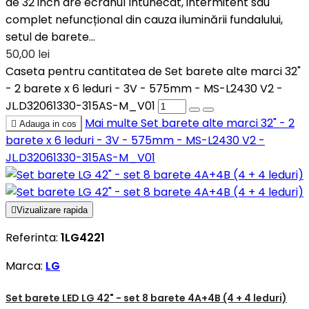
de 32 inch are ecranul întunecat, intermitent sau
complet nefuncțional din cauza iluminării fundalului,
setul de barete...
50,00 lei
Caseta pentru cantitatea de Set barete alte marci 32"
- 2 barete x 6 leduri - 3V - 575mm - MS-L2430 V2 -
JL.D32061330-315AS-M_V01
Mai multe
Set barete alte marci 32" - 2

Adauga in cos
barete x 6 leduri - 3V - 575mm - MS-L2430 V2 -
JL.D32061330-315AS-M_V01

Vizualizare rapida
Referinta:
1LG4221
Marca:
LG
Set barete LED LG 42" - set 8 barete 4A+4B (4 + 4 leduri)