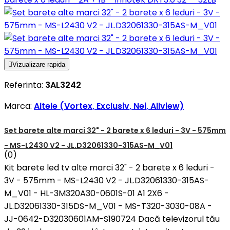

Vizualizare rapida
Referinta:
3AL3242
Marca:
Altele (Vortex, Exclusiv, Nei, Allview)
Set barete alte marci 32" - 2 barete x 6 leduri - 3V - 575mm
- MS-L2430 V2 - JL.D32061330-315AS-M_V01
(0)
Kit barete led tv alte marci 32" - 2 barete x 6 leduri -
3V - 575mm - MS-L2430 V2 - JL.D32061330-315AS-
M_V01 - HL-3M320A30-0601S-01 A1 2X6 -
JL.D32061330-315DS-M_V01 - MS-T320-3030-08A -
JJ-0642-D32030601AM-S190724 Dacă televizorul tău