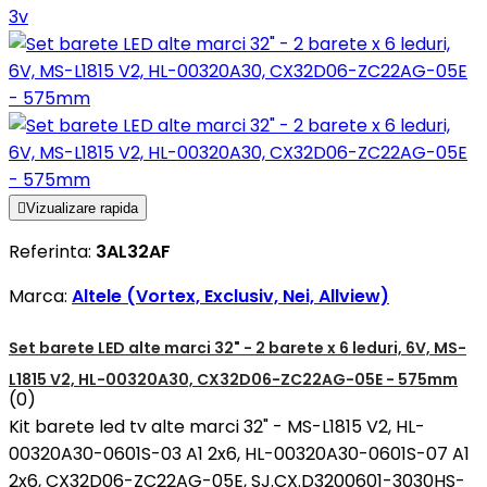
3v

Vizualizare rapida
Referinta:
3AL32AF
Marca:
Altele (Vortex, Exclusiv, Nei, Allview)
Set barete LED alte marci 32" - 2 barete x 6 leduri, 6V, MS-
L1815 V2, HL-00320A30, CX32D06-ZC22AG-05E - 575mm
(0)
Kit barete led tv alte marci 32" - MS-L1815 V2, HL-
00320A30-0601S-03 A1 2x6, HL-00320A30-0601S-07 A1
2x6, CX32D06-ZC22AG-05E, SJ.CX.D3200601-3030HS-