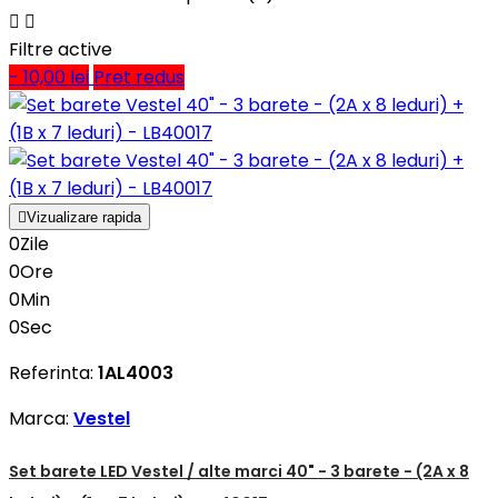


Filtre active
- 10,00 lei
Pret redus

Vizualizare rapida
0
Zile
0
Ore
0
Min
0
Sec
Referinta:
1AL4003
Marca:
Vestel
Set barete LED Vestel / alte marci 40" - 3 barete - (2A x 8