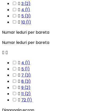

3
(2)

4
(1)

5
(3)

10
(1)
Numar leduri per bareta
Numar leduri per bareta



4
(1)

5
(1)

7
(3)

8
(3)

9
(2)

11
(2)

72
(1)
Diagonala ecran