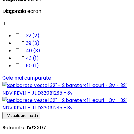
Diagonala ecran



32
(2)

39
(3)

40
(3)

43
(1)

50
(1)
Cele mai cumparate

Vizualizare rapida
Referinta:
1VE3207