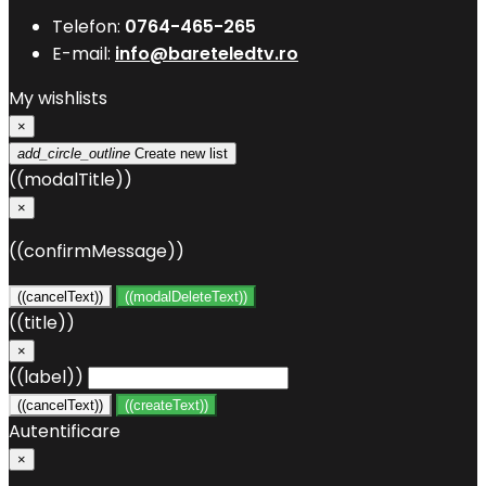
Telefon:
0764-465-265
E-mail:
info@bareteledtv.ro
My wishlists
×
add_circle_outline
Create new list
((modalTitle))
×
((confirmMessage))
((cancelText))
((modalDeleteText))
((title))
×
((label))
((cancelText))
((createText))
Autentificare
×