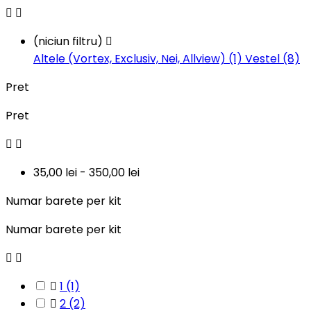


(niciun filtru)

Altele (Vortex, Exclusiv, Nei, Allview) (1)
Vestel (8)
Pret
Pret


35,00 lei - 350,00 lei
Numar barete per kit
Numar barete per kit



1
(1)

2
(2)