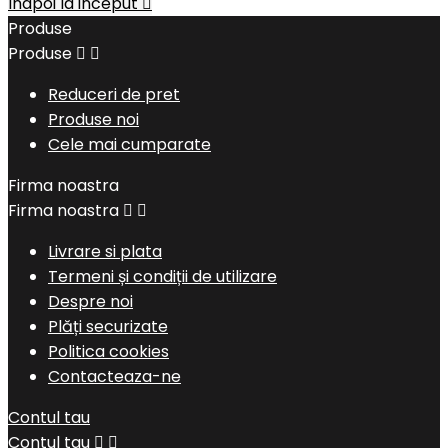
Inapoi la inceput

Produse
Produse


Reduceri de pret
Produse noi
Cele mai cumparate
Firma noastra
Firma noastra


Livrare si plata
Termeni și condiții de utilizare
Despre noi
Plăți securizate
Politica cookies
Contacteaza-ne
Contul tau
Contul tau

