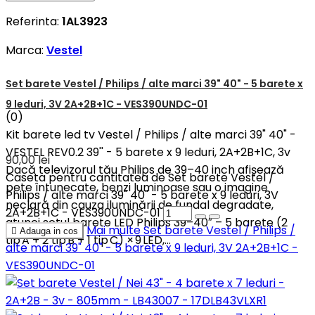
Referinta:
1AL3923
Marca:
Vestel
Set barete Vestel / Philips / alte marci 39" 40" - 5 barete x
9 leduri, 3V 2A+2B+1C - VES390UNDC-01
(0)
Kit barete led tv Vestel / Philips / alte marci 39" 40" -
VESTEL REV0.2 39'' - 5 barete x 9 leduri, 2A+2B+1C, 3v
90,00 lei
Dacă televizorul tău Philips de 39–40 inch afișează
Caseta pentru cantitatea de Set barete Vestel /
pete întunecate, benzi luminoase sau o imagine
Philips / alte marci 39" 40" - 5 barete x 9 leduri, 3V
neclară din cauza iluminării de fundal degradate,
2A+2B+1C - VES390UNDC-01
atunci setul barete LED Philips 39–40″ – 5 barete (2
Mai multe
Set barete Vestel / Philips /

Adauga in cos
tip A + 2 tip B + 1 tip C) × 9 LED,...
alte marci 39" 40" - 5 barete x 9 leduri, 3V 2A+2B+1C -
VES390UNDC-01