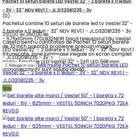
Pachet 10 seturi barete LED Vestel 32" - 2 barete x 11 leduri
- 3V - 32'' NDV REV1.1 - JL.D320B1235 - 3v
(0)
Pachetul contine 10 seturi de barete led tv Vestel 32" -
2 barete x 11 leduri - 32'' NDV REV1.1 - JL.D320B1235 - 3v
250,00 lei
350,00 lei
- 575x10mm, 17DLB32NER1 Dacă televizorul tău Vestel
Caseta pentru cantitatea de Pachet 10 seturi barete
de 32 inch prezintă probleme precum imagini
LED Vestel 32" - 2 barete x 11 leduri - 3V - 32'' NDV REV1.1
întunecate, zone luminoase inegale ori ecran complet
- JL.D320B1235 - 3v
negru, baretele LED Vestel 32″ – 2×11 LED 598 mm
Mai multe
Pachet 10 seturi barete LED

Adauga in cos
JLD320B1235‑3V sunt soluția ideală....
Vestel 32" - 2 barete x 11 leduri - 3V - 32'' NDV REV1.1 -
JL.D320B1235 - 3v
Nou