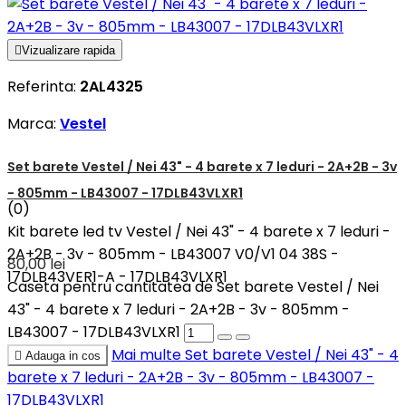

Vizualizare rapida
Referinta:
2AL4325
Marca:
Vestel
Set barete Vestel / Nei 43" - 4 barete x 7 leduri - 2A+2B - 3v
- 805mm - LB43007 - 17DLB43VLXR1
(0)
Kit barete led tv Vestel / Nei 43" - 4 barete x 7 leduri -
2A+2B - 3v - 805mm - LB43007 V0/V1 04 38S -
80,00 lei
17DLB43VER1-A - 17DLB43VLXR1
Caseta pentru cantitatea de Set barete Vestel / Nei
43" - 4 barete x 7 leduri - 2A+2B - 3v - 805mm -
LB43007 - 17DLB43VLXR1
Mai multe
Set barete Vestel / Nei 43" - 4

Adauga in cos
barete x 7 leduri - 2A+2B - 3v - 805mm - LB43007 -
17DLB43VLXR1