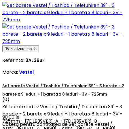

Vizualizare rapida
Referinta:
3AL39BF
Marca:
Vestel
Set barete Vestel / Toshiba / Telefunken 39" - 3 barete - 2
barete x 9 leduri + 1 bareta x 8 leduri - 3V - 725mm
(0)
Kit barete led tv Vestel / Toshiba / Telefunken 39" - 3
barete - 2 barete x 9 leduri + 1 bareta x 8 leduri - 3V -
90,00 lei
725mm - 17DLB39VER1-A + 17DLB39VER1-B -
Caseta pentru cantitatea de Set barete Vestel /
Assy_39DLED_A_Rev01 + Assy_39DLED_B_Rev01