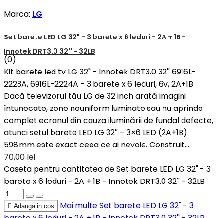
Marca:
LG
Set barete LED LG 32" - 3 barete x 6 leduri - 2A + 1B -
Innotek DRT3.0 32'' - 32LB
(0)
Kit barete led tv LG 32" - Innotek DRT3.0 32'' 6916L-
2223A, 6916L-2224A - 3 barete x 6 leduri, 6v, 2A+1B
Dacă televizorul tău LG de 32 inch arată imagini
întunecate, zone neuniform luminate sau nu aprinde
complet ecranul din cauza iluminării de fundal defecte,
atunci setul barete LED LG 32″ – 3×6 LED (2A+1B)
598 mm este exact ceea ce ai nevoie. Construit...
70,00 lei
Caseta pentru cantitatea de Set barete LED LG 32" - 3
barete x 6 leduri - 2A + 1B - Innotek DRT3.0 32'' - 32LB
Mai multe
Set barete LED LG 32" - 3

Adauga in cos
barete x 6 leduri - 2A + 1B - Innotek DRT3.0 32'' - 32LB