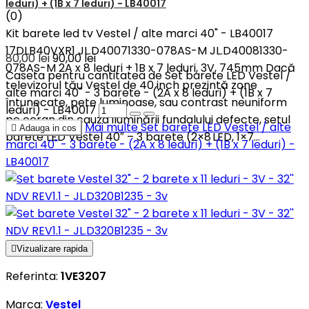
leduri) + (1B x 7 leduri) - LB40017
(0)
Kit barete led tv Vestel / alte marci 40" - LB40017
17DLB40VXR1 JL.D40071330-078AS-M JL.D40081330-
80,00 lei
90,00 lei
078AS-M 2A x 8 leduri + 1B x 7 leduri, 3V, 745mm Dacă
Caseta pentru cantitatea de Set barete LED Vestel /
televizorul tău Vestel de 40 inch prezintă zone
alte marci 40" - 3 barete - (2A x 8 leduri) + (1B x 7
întunecate, pete luminoase, sau contrast neuniform
leduri) - LB40017
pe ecran din cauza iluminării fundalului defecte, setul
Mai multe
Set barete LED Vestel / alte

Adauga in cos
barete LED Vestel 40″ – 3 barete (2×8 LED, 1×7...
marci 40" - 3 barete - (2A x 8 leduri) + (1B x 7 leduri) -
LB40017

Vizualizare rapida
Referinta:
1VE3207
Marca:
Vestel