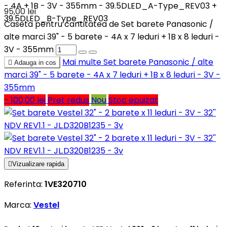
- 4A + 1B - 3V - 355mm - 39.5DLED_A-Type_REV03 +
95,00 lei
39.5DLED_B-Type_REV03
Caseta pentru cantitatea de Set barete Panasonic /
alte marci 39" - 5 barete - 4A x 7 leduri + 1B x 8 leduri -
3V - 355mm
Mai multe
Set barete Panasonic / alte

Adauga in cos
marci 39" - 5 barete - 4A x 7 leduri + 1B x 8 leduri - 3V -
355mm
- 100,00 lei
Pret redus
Nou
Stoc epuizat

Vizualizare rapida
Referinta:
1VE320710
Marca:
Vestel