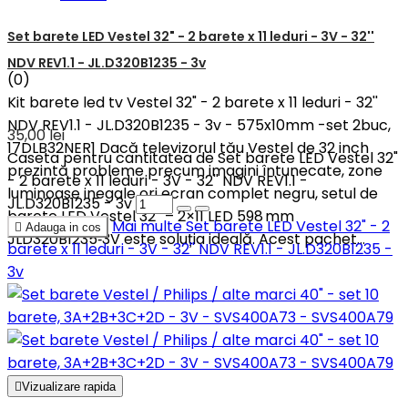
Set barete LED Vestel 32" - 2 barete x 11 leduri - 3V - 32''
NDV REV1.1 - JL.D320B1235 - 3v
(0)
Kit barete led tv Vestel 32" - 2 barete x 11 leduri - 32''
NDV REV1.1 - JL.D320B1235 - 3v - 575x10mm -set 2buc,
35,00 lei
17DLB32NER1 Dacă televizorul tău Vestel de 32 inch
Caseta pentru cantitatea de Set barete LED Vestel 32"
prezintă probleme precum imagini întunecate, zone
- 2 barete x 11 leduri - 3V - 32'' NDV REV1.1 -
luminoase inegale ori ecran complet negru, setul de
JL.D320B1235 - 3v
barete LED Vestel 32″ – 2×11 LED 598 mm
Mai multe
Set barete LED Vestel 32" - 2

Adauga in cos
JLD320B1235‑3V este soluția ideală. Acest pachet...
barete x 11 leduri - 3V - 32'' NDV REV1.1 - JL.D320B1235 -
3v

Vizualizare rapida