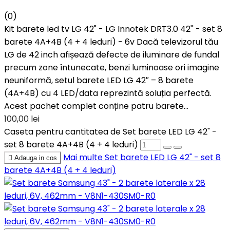
(0)
Kit barete led tv LG 42" - LG Innotek DRT3.0 42'' - set 8
barete 4A+4B (4 + 4 leduri) - 6v Dacă televizorul tău
LG de 42 inch afișează defecte de iluminare de fundal
precum zone întunecate, benzi luminoase ori imagine
neuniformă, setul barete LED LG 42″ – 8 barete
(4A+4B) cu 4 LED/data reprezintă soluția perfectă.
Acest pachet complet conține patru barete...
100,00 lei
Caseta pentru cantitatea de Set barete LED LG 42" -
set 8 barete 4A+4B (4 + 4 leduri)
Mai multe
Set barete LED LG 42" - set 8

Adauga in cos
barete 4A+4B (4 + 4 leduri)