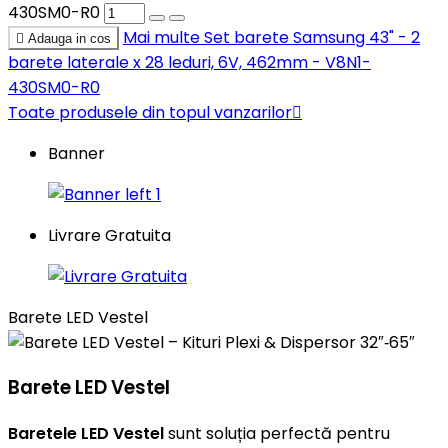
430SM0-R0
Mai multe
Set barete Samsung 43" - 2

Adauga in cos
barete laterale x 28 leduri, 6V, 462mm - V8N1-
430SM0-R0
Toate produsele din topul vanzarilor

Banner
Livrare Gratuita
Barete LED Vestel
Barete LED Vestel
Baretele LED Vestel
sunt soluția perfectă pentru