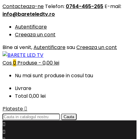
Contacteaza-ne
Telefon:
0764-465-265
E-mail:
info@bareteledtv.ro
Autentificare
Creeaza un cont
Bine ai venit,
Autentificare
sau
Creeaza un cont
Cos
0
Produse -
0,00 lei
Nu mai sunt produse in cosul tau
Livrare
Total
0,00 lei
Plateste

Cauta

