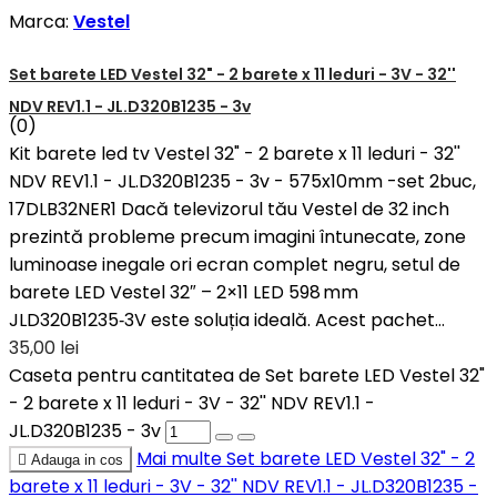
Marca:
Vestel
Set barete LED Vestel 32" - 2 barete x 11 leduri - 3V - 32''
NDV REV1.1 - JL.D320B1235 - 3v
(0)
Kit barete led tv Vestel 32" - 2 barete x 11 leduri - 32''
NDV REV1.1 - JL.D320B1235 - 3v - 575x10mm -set 2buc,
17DLB32NER1 Dacă televizorul tău Vestel de 32 inch
prezintă probleme precum imagini întunecate, zone
luminoase inegale ori ecran complet negru, setul de
barete LED Vestel 32″ – 2×11 LED 598 mm
JLD320B1235‑3V este soluția ideală. Acest pachet...
35,00 lei
Caseta pentru cantitatea de Set barete LED Vestel 32"
- 2 barete x 11 leduri - 3V - 32'' NDV REV1.1 -
JL.D320B1235 - 3v
Mai multe
Set barete LED Vestel 32" - 2

Adauga in cos
barete x 11 leduri - 3V - 32'' NDV REV1.1 - JL.D320B1235 -