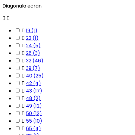
Diagonala ecran



19
(1)

22
(1)

24
(5)

28
(3)

32
(46)

39
(7)

40
(25)

42
(4)

43
(17)

48
(2)

49
(12)

50
(12)

55
(10)

65
(4)