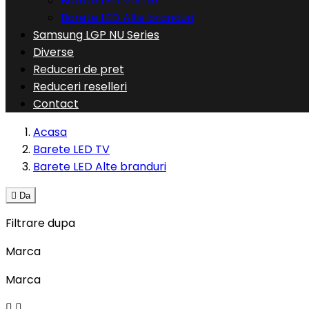
Barete LED Vortex
Barete LED Alte branduri
Samsung LGP NU Series
Diverse
Reduceri de pret
Reduceri reselleri
Contact
Acasa
Barete LED TV
Barete LED Alte branduri

Da
Filtrare dupa
Marca
Marca

