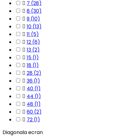

7
(28)

8
(30)

9
(10)

10
(13)

11
(5)

12
(6)

13
(2)

15
(1)

18
(1)

28
(2)

36
(1)

40
(1)

44
(1)

48
(1)

60
(2)

72
(1)
Diagonala ecran