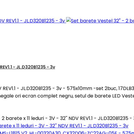
 REV1.1 - JL.D320B1235 - 3v
' NDV REV1.1 - JL.D320B1235 - 3v - 575x10mm -set 2buc, 17DL
gale ori ecran complet negru, setul de barete LED Veste
 barete x 11 leduri - 3V - 32'' NDV REV1.1 - JL.D320B1235 -
rete x 11 leduri - 3V - 32'' NDV REV1.1 - JL.D320B1235 - 3v