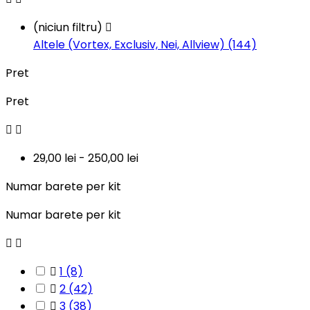
(niciun filtru)

Altele (Vortex, Exclusiv, Nei, Allview) (144)
Pret
Pret


29,00 lei - 250,00 lei
Numar barete per kit
Numar barete per kit



1
(8)

2
(42)

3
(38)