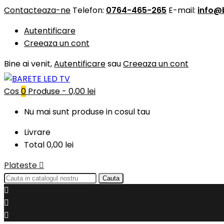
Contacteaza-ne
Telefon:
0764-465-265
E-mail:
info@
Autentificare
Creeaza un cont
Bine ai venit,
Autentificare
sau
Creeaza un cont
Cos
0
Produse -
0,00 lei
Nu mai sunt produse in cosul tau
Livrare
Total
0,00 lei
Plateste

Cauta


