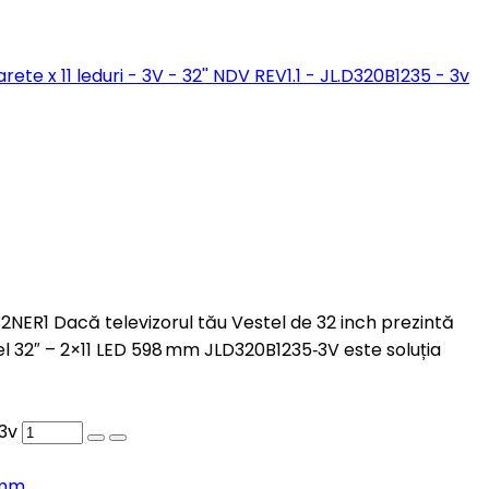
B32NER1 Dacă televizorul tău Vestel de 32 inch prezintă
l 32″ – 2×11 LED 598 mm JLD320B1235‑3V este soluția
 3v