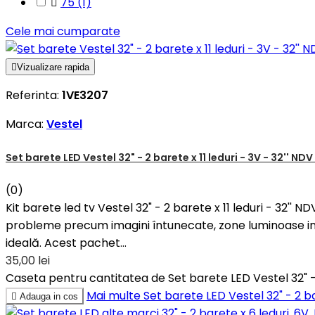

75
(1)
Cele mai cumparate

Vizualizare rapida
Referinta:
1VE3207
Marca:
Vestel
Set barete LED Vestel 32" - 2 barete x 11 leduri - 3V - 32'' NDV
(0)
Kit barete led tv Vestel 32" - 2 barete x 11 leduri - 32'
probleme precum imagini întunecate, zone luminoase ine
ideală. Acest pachet...
35,00 lei
Caseta pentru cantitatea de Set barete LED Vestel 32" - 2
Mai multe
Set barete LED Vestel 32" - 2 ba

Adauga in cos