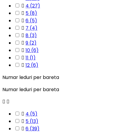

4
(27)

5
(8)

6
(5)

7
(4)

8
(3)

9
(2)

10
(6)

11
(1)

12
(6)
Numar leduri per bareta
Numar leduri per bareta



4
(5)

5
(13)

6
(39)