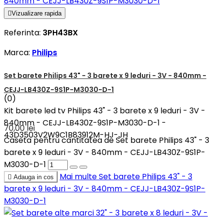

Vizualizare rapida
Referinta:
3PH43BX
Marca:
Philips
Set barete Philips 43" - 3 barete x 9 leduri - 3V - 840mm -
CEJJ-LB430Z-9S1P-M3030-D-1
(0)
Kit barete led tv Philips 43" - 3 barete x 9 leduri - 3V -
840mm - CEJJ-LB430Z-9S1P-M3030-D-1 -
70,00 lei
43D3503V2W9C1B83912M-HJ-JH
Caseta pentru cantitatea de Set barete Philips 43" - 3
barete x 9 leduri - 3V - 840mm - CEJJ-LB430Z-9S1P-
M3030-D-1
Mai multe
Set barete Philips 43" - 3

Adauga in cos
barete x 9 leduri - 3V - 840mm - CEJJ-LB430Z-9S1P-
M3030-D-1