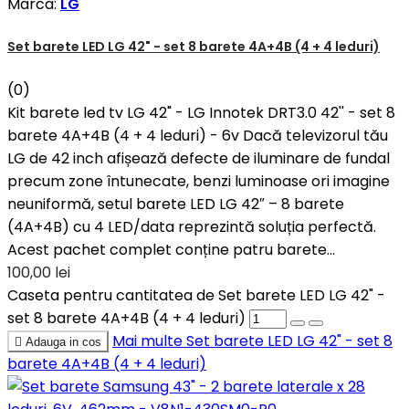
Marca:
LG
Set barete LED LG 42" - set 8 barete 4A+4B (4 + 4 leduri)
(0)
Kit barete led tv LG 42" - LG Innotek DRT3.0 42'' - set 8
barete 4A+4B (4 + 4 leduri) - 6v Dacă televizorul tău
LG de 42 inch afișează defecte de iluminare de fundal
precum zone întunecate, benzi luminoase ori imagine
neuniformă, setul barete LED LG 42″ – 8 barete
(4A+4B) cu 4 LED/data reprezintă soluția perfectă.
Acest pachet complet conține patru barete...
100,00 lei
Caseta pentru cantitatea de Set barete LED LG 42" -
set 8 barete 4A+4B (4 + 4 leduri)
Mai multe
Set barete LED LG 42" - set 8

Adauga in cos
barete 4A+4B (4 + 4 leduri)