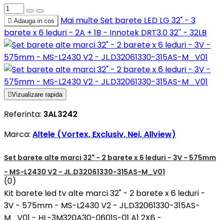
Mai multe
Set barete LED LG 32" - 3

Adauga in cos
barete x 6 leduri - 2A + 1B - Innotek DRT3.0 32'' - 32LB

Vizualizare rapida
Referinta:
3AL3242
Marca:
Altele (Vortex, Exclusiv, Nei, Allview)
Set barete alte marci 32" - 2 barete x 6 leduri - 3V - 575mm
- MS-L2430 V2 - JL.D32061330-315AS-M_V01
(0)
Kit barete led tv alte marci 32" - 2 barete x 6 leduri -
3V - 575mm - MS-L2430 V2 - JL.D32061330-315AS-
M_V01 - HL-3M320A30-0601S-01 A1 2X6 -