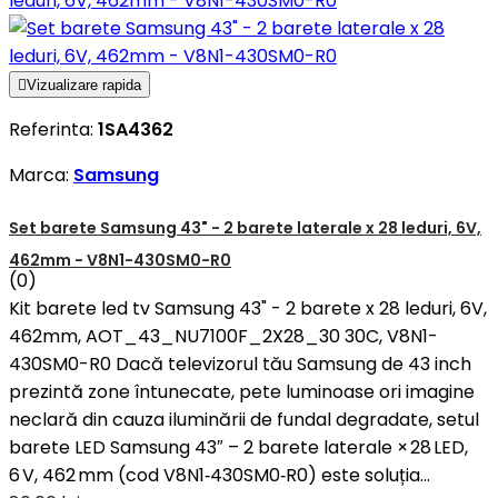

Vizualizare rapida
Referinta:
1SA4362
Marca:
Samsung
Set barete Samsung 43" - 2 barete laterale x 28 leduri, 6V,
462mm - V8N1-430SM0-R0
(0)
Kit barete led tv Samsung 43" - 2 barete x 28 leduri, 6V,
462mm, AOT_43_NU7100F_2X28_30 30C, V8N1-
430SM0-R0 Dacă televizorul tău Samsung de 43 inch
prezintă zone întunecate, pete luminoase ori imagine
neclară din cauza iluminării de fundal degradate, setul
barete LED Samsung 43″ – 2 barete laterale × 28 LED,
6 V, 462 mm (cod V8N1‑430SM0‑R0) este soluția...