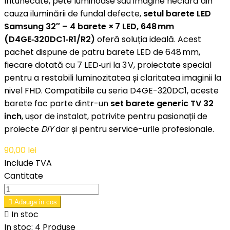
întunecate, pete luminoase sau imagine neclară din
cauza iluminării de fundal defecte,
setul barete LED
Samsung 32″ – 4 barete × 7 LED, 648 mm
(D4GE‑320DC1‑R1/R2)
oferă soluția ideală. Acest
pachet dispune de patru barete LED de 648 mm,
fiecare dotată cu 7 LED‑uri la 3 V, proiectate special
pentru a restabili luminozitatea și claritatea imaginii la
nivel FHD. Compatibile cu seria D4GE-320DC1, aceste
barete fac parte dintr-un
set barete generic TV 32
inch
, ușor de instalat, potrivite pentru pasionații de
proiecte
DIY
dar și pentru service-urile profesionale.
90,00 lei
Include TVA
Cantitate

Adauga in cos

In stoc
In stoc:
4 Produse