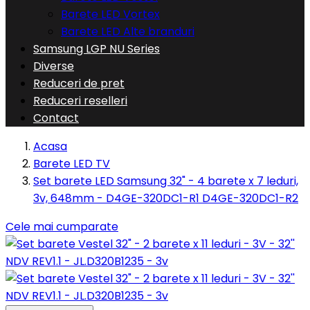
Barete LED Vortex
Barete LED Alte branduri
Samsung LGP NU Series
Diverse
Reduceri de pret
Reduceri reselleri
Contact
Acasa
Barete LED TV
Set barete LED Samsung 32" - 4 barete x 7 leduri,
3v, 648mm - D4GE-320DC1-R1 D4GE-320DC1-R2
Cele mai cumparate