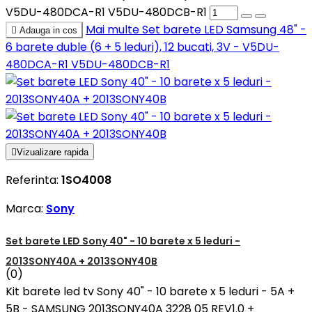
V5DU-480DCA-R1 V5DU-480DCB-R1
Mai multe
Set barete LED Samsung 48" -

Adauga in cos
6 barete duble (6 + 5 leduri), 12 bucati, 3V - V5DU-
480DCA-R1 V5DU-480DCB-R1

Vizualizare rapida
Referinta:
1SO4008
Marca:
Sony
Set barete LED Sony 40" - 10 barete x 5 leduri -
2013SONY40A + 2013SONY40B
(0)
Kit barete led tv Sony 40" - 10 barete x 5 leduri - 5A +
5B - SAMSUNG 2013SONY40A 3228 05 REV1.0 +