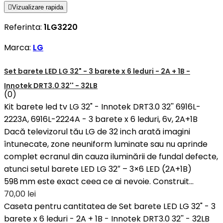

Vizualizare rapida
Referinta:
1LG3220
Marca:
LG
Set barete LED LG 32" - 3 barete x 6 leduri - 2A + 1B -
Innotek DRT3.0 32'' - 32LB
(0)
Kit barete led tv LG 32" - Innotek DRT3.0 32'' 6916L-
2223A, 6916L-2224A - 3 barete x 6 leduri, 6v, 2A+1B
Dacă televizorul tău LG de 32 inch arată imagini
întunecate, zone neuniform luminate sau nu aprinde
complet ecranul din cauza iluminării de fundal defecte,
atunci setul barete LED LG 32″ – 3×6 LED (2A+1B)
598 mm este exact ceea ce ai nevoie. Construit...
70,00 lei
Caseta pentru cantitatea de Set barete LED LG 32" - 3
barete x 6 leduri - 2A + 1B - Innotek DRT3.0 32'' - 32LB