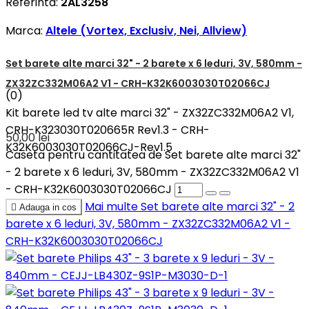
Referinta:
2AL3258
Marca:
Altele (Vortex, Exclusiv, Nei, Allview)
Set barete alte marci 32" - 2 barete x 6 leduri, 3V, 580mm -
ZX32ZC332M06A2 V1 - CRH-K32K6003030T02066CJ
(0)
Kit barete led tv alte marci 32" - ZX32ZC332M06A2 V1,
CRH-K323030T020665R Rev1.3 - CRH-
50,00 lei
K32K6003030T02066CJ-Rev1.5
Caseta pentru cantitatea de Set barete alte marci 32"
- 2 barete x 6 leduri, 3V, 580mm - ZX32ZC332M06A2 V1
- CRH-K32K6003030T02066CJ
Mai multe
Set barete alte marci 32" - 2

Adauga in cos
barete x 6 leduri, 3V, 580mm - ZX32ZC332M06A2 V1 -
CRH-K32K6003030T02066CJ