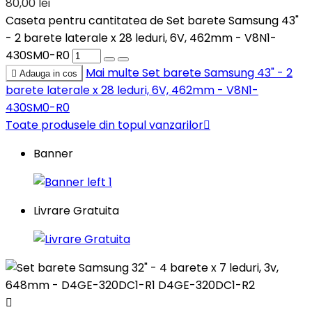
80,00 lei
Caseta pentru cantitatea de Set barete Samsung 43"
- 2 barete laterale x 28 leduri, 6V, 462mm - V8N1-
430SM0-R0
Mai multe
Set barete Samsung 43" - 2

Adauga in cos
barete laterale x 28 leduri, 6V, 462mm - V8N1-
430SM0-R0
Toate produsele din topul vanzarilor

Banner
Livrare Gratuita
