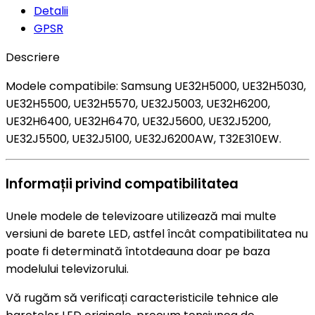
Detalii
GPSR
Descriere
Modele compatibile: Samsung UE32H5000, UE32H5030,
UE32H5500, UE32H5570, UE32J5003, UE32H6200,
UE32H6400, UE32H6470, UE32J5600, UE32J5200,
UE32J5500, UE32J5100, UE32J6200AW, T32E310EW.
Informații privind compatibilitatea
Unele modele de televizoare utilizează mai multe
versiuni de barete LED, astfel încât compatibilitatea nu
poate fi determinată întotdeauna doar pe baza
modelului televizorului.
Vă rugăm să verificați caracteristicile tehnice ale