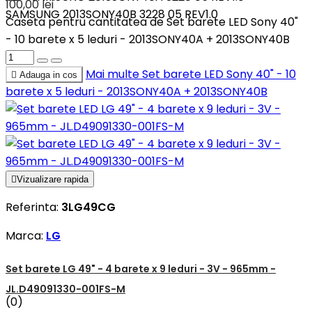
100,00 lei
SAMSUNG 2013SONY40B 3228 05 REV1.0
Caseta pentru cantitatea de Set barete LED Sony 40"
- 10 barete x 5 leduri - 2013SONY40A + 2013SONY40B
Mai multe
Set barete LED Sony 40" - 10

Adauga in cos
barete x 5 leduri - 2013SONY40A + 2013SONY40B

Vizualizare rapida
Referinta:
3LG49CG
Marca:
LG
Set barete LG 49" - 4 barete x 9 leduri - 3V - 965mm -
JL.D49091330-001FS-M
(0)