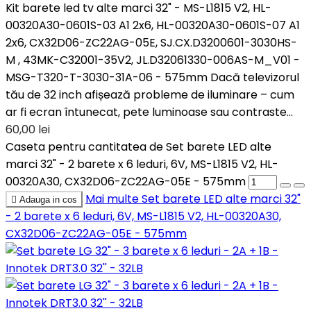
Kit barete led tv alte marci 32" - MS-L1815 V2, HL-
00320A30-0601S-03 A1 2x6, HL-00320A30-0601S-07 A1
2x6, CX32D06-ZC22AG-05E, SJ.CX.D3200601-3030HS-
M , 43MK-C32001-35V2, JL.D32061330-006AS-M_V01 -
MSG-T320-T-3030-31A-06 - 575mm Dacă televizorul
tău de 32 inch afișează probleme de iluminare – cum
ar fi ecran întunecat, pete luminoase sau contraste...
60,00 lei
Caseta pentru cantitatea de Set barete LED alte
marci 32" - 2 barete x 6 leduri, 6V, MS-L1815 V2, HL-
00320A30, CX32D06-ZC22AG-05E - 575mm
Mai multe
Set barete LED alte marci 32"

Adauga in cos
- 2 barete x 6 leduri, 6V, MS-L1815 V2, HL-00320A30,
CX32D06-ZC22AG-05E - 575mm