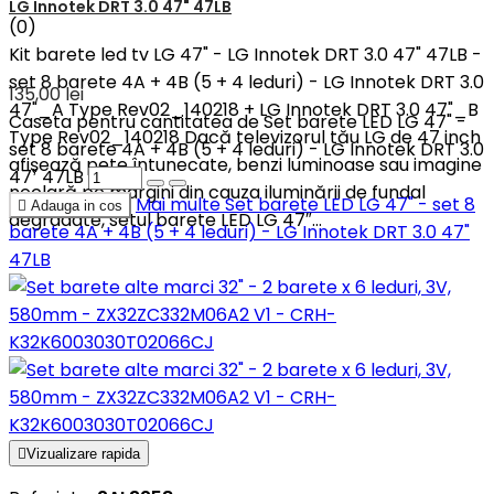
LG Innotek DRT 3.0 47" 47LB
(0)
Kit barete led tv LG 47" - LG Innotek DRT 3.0 47" 47LB -
set 8 barete 4A + 4B (5 + 4 leduri) - LG Innotek DRT 3.0
135,00 lei
47"_A Type Rev02_140218 + LG Innotek DRT 3.0 47"_B
Caseta pentru cantitatea de Set barete LED LG 47" -
Type Rev02_140218 Dacă televizorul tău LG de 47 inch
set 8 barete 4A + 4B (5 + 4 leduri) - LG Innotek DRT 3.0
afișează pete întunecate, benzi luminoase sau imagine
47" 47LB
neclară pe margini din cauza iluminării de fundal
Mai multe
Set barete LED LG 47" - set 8

Adauga in cos
degradate, setul barete LED LG 47″...
barete 4A + 4B (5 + 4 leduri) - LG Innotek DRT 3.0 47"
47LB

Vizualizare rapida