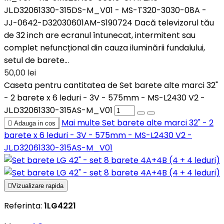
JL.D32061330-315DS-M_V01 - MS-T320-3030-08A -
JJ-0642-D32030601AM-S190724 Dacă televizorul tău
de 32 inch are ecranul întunecat, intermitent sau
complet nefuncțional din cauza iluminării fundalului,
setul de barete...
50,00 lei
Caseta pentru cantitatea de Set barete alte marci 32"
- 2 barete x 6 leduri - 3V - 575mm - MS-L2430 V2 -
JL.D32061330-315AS-M_V01
Mai multe
Set barete alte marci 32" - 2

Adauga in cos
barete x 6 leduri - 3V - 575mm - MS-L2430 V2 -
JL.D32061330-315AS-M_V01

Vizualizare rapida
Referinta:
1LG4221