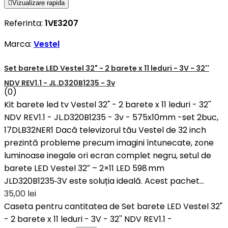

Vizualizare rapida
Referinta:
1VE3207
Marca:
Vestel
Set barete LED Vestel 32" - 2 barete x 11 leduri - 3V - 32''
NDV REV1.1 - JL.D320B1235 - 3v
(0)
Kit barete led tv Vestel 32" - 2 barete x 11 leduri - 32''
NDV REV1.1 - JL.D320B1235 - 3v - 575x10mm -set 2buc,
17DLB32NER1 Dacă televizorul tău Vestel de 32 inch
prezintă probleme precum imagini întunecate, zone
luminoase inegale ori ecran complet negru, setul de
barete LED Vestel 32″ – 2×11 LED 598 mm
JLD320B1235‑3V este soluția ideală. Acest pachet...
35,00 lei
Caseta pentru cantitatea de Set barete LED Vestel 32"
- 2 barete x 11 leduri - 3V - 32'' NDV REV1.1 -