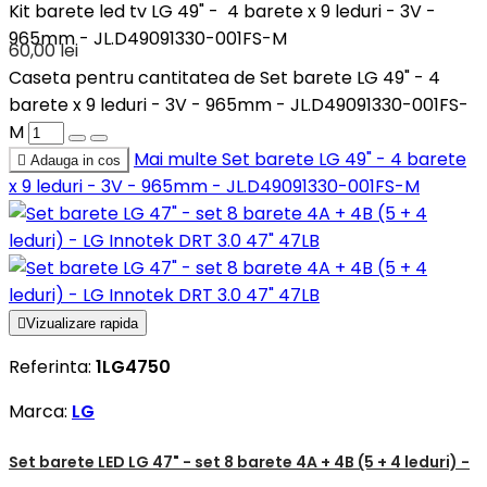
Kit barete led tv LG 49" - 4 barete x 9 leduri - 3V -
965mm - JL.D49091330-001FS-M
60,00 lei
Caseta pentru cantitatea de Set barete LG 49" - 4
barete x 9 leduri - 3V - 965mm - JL.D49091330-001FS-
M
Mai multe
Set barete LG 49" - 4 barete

Adauga in cos
x 9 leduri - 3V - 965mm - JL.D49091330-001FS-M

Vizualizare rapida
Referinta:
1LG4750
Marca:
LG
Set barete LED LG 47" - set 8 barete 4A + 4B (5 + 4 leduri) -