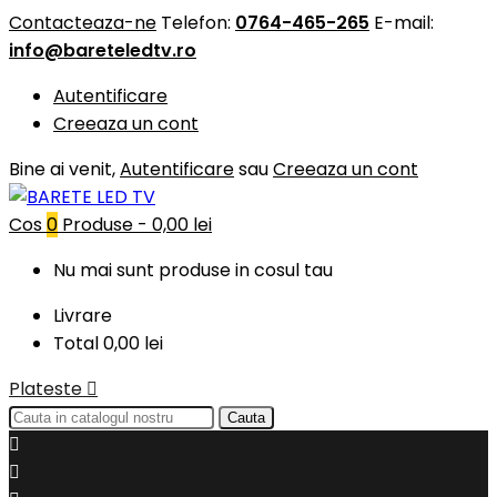
Contacteaza-ne
Telefon:
0764-465-265
E-mail:
info@bareteledtv.ro
Autentificare
Creeaza un cont
Bine ai venit,
Autentificare
sau
Creeaza un cont
Cos
0
Produse -
0,00 lei
Nu mai sunt produse in cosul tau
Livrare
Total
0,00 lei
Plateste

Cauta

