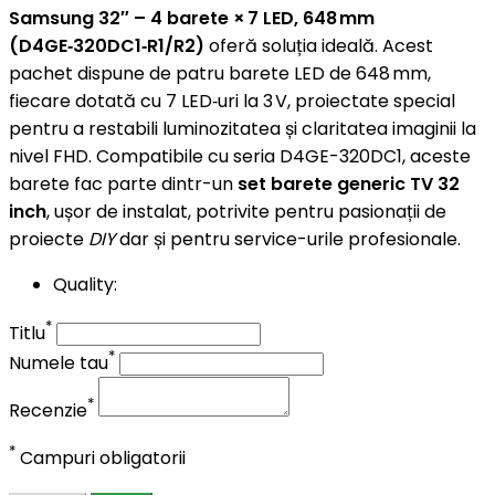
Samsung 32″ – 4 barete × 7 LED, 648 mm
(D4GE‑320DC1‑R1/R2)
oferă soluția ideală. Acest
pachet dispune de patru barete LED de 648 mm,
fiecare dotată cu 7 LED‑uri la 3 V, proiectate special
pentru a restabili luminozitatea și claritatea imaginii la
nivel FHD. Compatibile cu seria D4GE-320DC1, aceste
barete fac parte dintr-un
set barete generic TV 32
inch
, ușor de instalat, potrivite pentru pasionații de
proiecte
DIY
dar și pentru service-urile profesionale.
Quality:
*
Titlu
*
Numele tau
*
Recenzie
*
Campuri obligatorii