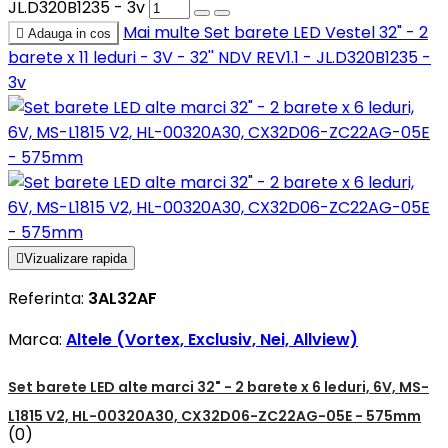
JL.D320B1235 - 3v
Mai multe
Set barete LED Vestel 32" - 2

Adauga in cos
barete x 11 leduri - 3V - 32'' NDV REV1.1 - JL.D320B1235 -
3v

Vizualizare rapida
Referinta:
3AL32AF
Marca:
Altele (Vortex, Exclusiv, Nei, Allview)
Set barete LED alte marci 32" - 2 barete x 6 leduri, 6V, MS-
L1815 V2, HL-00320A30, CX32D06-ZC22AG-05E - 575mm
(0)