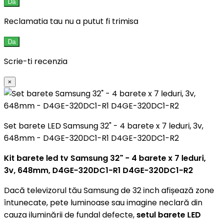
Da
Reclamatia tau nu a putut fi trimisa
Da
Scrie-ti recenzia
×
Set barete LED Samsung 32" - 4 barete x 7 leduri, 3v,
648mm - D4GE-320DC1-R1 D4GE-320DC1-R2
Kit barete led tv Samsung 32" - 4 barete x 7 leduri,
3v, 648mm, D4GE-320DC1-R1 D4GE-320DC1-R2
Dacă televizorul tău Samsung de 32 inch afișează zone
întunecate, pete luminoase sau imagine neclară din
cauza iluminării de fundal defecte,
setul barete LED