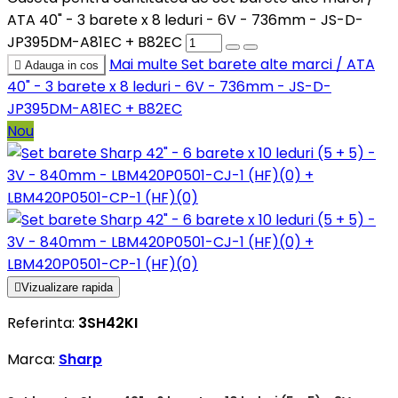
ATA 40" - 3 barete x 8 leduri - 6V - 736mm - JS-D-
JP395DM-A81EC + B82EC
Mai multe
Set barete alte marci / ATA

Adauga in cos
40" - 3 barete x 8 leduri - 6V - 736mm - JS-D-
JP395DM-A81EC + B82EC
Nou

Vizualizare rapida
Referinta:
3SH42KI
Marca:
Sharp