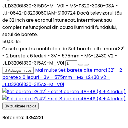
JL.D32061330-315DS-M_V01 - MS-T320-3030-08A -
JJ-0642-D32030601AM-S190724 Dacă televizorul tău
de 32 inch are ecranul întunecat, intermitent sau
complet nefuncțional din cauza iluminării fundalului,
setul de barete...
50,00 lei
Caseta pentru cantitatea de Set barete alte marci 32"
- 2 barete x 6 leduri - 3V - 575mm - MS-L2430 V2 -
JL.D32061330-315AS-M_V01
Mai multe
Set barete alte marci 32" - 2

Adauga in cos
barete x 6 leduri - 3V - 575mm - MS-L2430 V2 -
JL.D32061330-315AS-M_V01

Vizualizare rapida
Referinta:
1LG4221