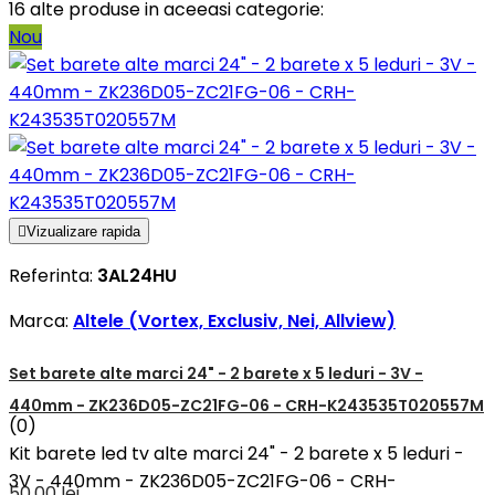
16 alte produse in aceeasi categorie:
Nou

Vizualizare rapida
Referinta:
3AL24HU
Marca:
Altele (Vortex, Exclusiv, Nei, Allview)
Set barete alte marci 24" - 2 barete x 5 leduri - 3V -
440mm - ZK236D05-ZC21FG-06 - CRH-K243535T020557M
(0)
Kit barete led tv alte marci 24" - 2 barete x 5 leduri -
3V - 440mm - ZK236D05-ZC21FG-06 - CRH-
50,00 lei