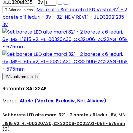
JL.D320B1235 - 3v
Mai multe
Set barete LED Vestel 32" - 2

Adauga in cos
barete x 11 leduri - 3V - 32'' NDV REV1.1 - JL.D320B1235 -
3v

Vizualizare rapida
Referinta:
3AL32AF
Marca:
Altele (Vortex, Exclusiv, Nei, Allview)
Set barete LED alte marci 32" - 2 barete x 6 leduri, 6V, MS-
L1815 V2, HL-00320A30, CX32D06-ZC22AG-05E - 575mm
(0)