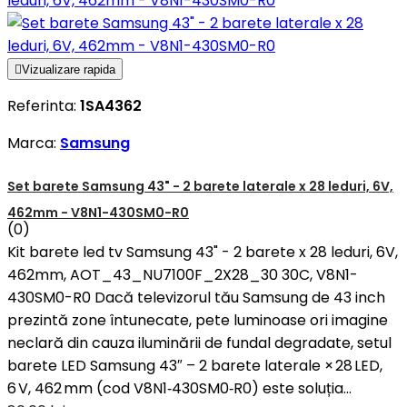

Vizualizare rapida
Referinta:
1SA4362
Marca:
Samsung
Set barete Samsung 43" - 2 barete laterale x 28 leduri, 6V,
462mm - V8N1-430SM0-R0
(0)
Kit barete led tv Samsung 43" - 2 barete x 28 leduri, 6V,
462mm, AOT_43_NU7100F_2X28_30 30C, V8N1-
430SM0-R0 Dacă televizorul tău Samsung de 43 inch
prezintă zone întunecate, pete luminoase ori imagine
neclară din cauza iluminării de fundal degradate, setul
barete LED Samsung 43″ – 2 barete laterale × 28 LED,
6 V, 462 mm (cod V8N1‑430SM0‑R0) este soluția...