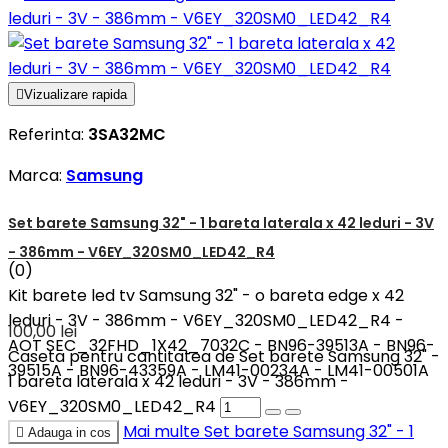

Vizualizare rapida
Referinta:
3SA32MC
Marca:
Samsung
Set barete Samsung 32" - 1 bareta laterala x 42 leduri - 3V
- 386mm - V6EY_320SM0_LED42_R4
(0)
Kit barete led tv Samsung 32" - o bareta edge x 42
leduri - 3V - 386mm - V6EY_320SM0_LED42_R4 -
100,00 lei
AOT SEC_32FHD_1X42_7032C - BN96-39513A - BN96-
Caseta pentru cantitatea de Set barete Samsung 32" -
39515A - BN96-43359A - LM41-00234A - LM41-00501A
1 bareta laterala x 42 leduri - 3V - 386mm -
V6EY_320SM0_LED42_R4
Mai multe
Set barete Samsung 32" - 1

Adauga in cos