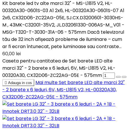
Kit barete led tv alte marci 32" - MS-L1815 V2, HL-
00320A30-0601S-03 A1 2x6, HL-00320A30-0601S-07 A1
2x6, CX32D06-ZC22AG-05E, SJ.CX.D3200601-3030HS-
M , 43MK-C32001-35V2, JL.D32061330-006AS-M_V01 -
MSG-T320-T-3030-31A-06 - 575mm Dacă televizorul
tău de 32 inch afișează probleme de iluminare – cum
ar fi ecran întunecat, pete luminoase sau contraste...
60,00 lei
Caseta pentru cantitatea de Set barete LED alte
marci 32" - 2 barete x 6 leduri, 6V, MS-L1815 V2, HL-
00320A30, CX32D06-ZC22AG-05E - 575mm
Mai multe
Set barete LED alte marci 32"

Adauga in cos
- 2 barete x 6 leduri, 6V, MS-L1815 V2, HL-00320A30,
CX32D06-ZC22AG-05E - 575mm