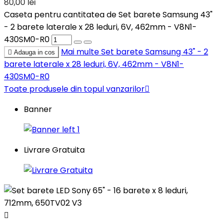
80,00 lei
Caseta pentru cantitatea de Set barete Samsung 43"
- 2 barete laterale x 28 leduri, 6V, 462mm - V8N1-
430SM0-R0
Mai multe
Set barete Samsung 43" - 2

Adauga in cos
barete laterale x 28 leduri, 6V, 462mm - V8N1-
430SM0-R0
Toate produsele din topul vanzarilor

Banner
Livrare Gratuita
