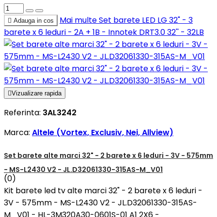
Mai multe
Set barete LED LG 32" - 3

Adauga in cos
barete x 6 leduri - 2A + 1B - Innotek DRT3.0 32'' - 32LB

Vizualizare rapida
Referinta:
3AL3242
Marca:
Altele (Vortex, Exclusiv, Nei, Allview)
Set barete alte marci 32" - 2 barete x 6 leduri - 3V - 575mm
- MS-L2430 V2 - JL.D32061330-315AS-M_V01
(0)
Kit barete led tv alte marci 32" - 2 barete x 6 leduri -
3V - 575mm - MS-L2430 V2 - JL.D32061330-315AS-
M_V01 - HL-3M320A30-0601S-01 A1 2X6 -