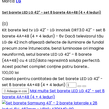
Marca:
LG
Set barete LED LG 42" - set 8 barete 4A+4B (4 + 4 leduri)
(0)
Kit barete led tv LG 42" - LG Innotek DRT3.0 42'' - set 8
barete 4A+4B (4 + 4 leduri) - 6v Dacă televizorul tău
LG de 42 inch afișează defecte de iluminare de fundal
precum zone întunecate, benzi luminoase ori imagine
neuniformă, setul barete LED LG 42″ – 8 barete
(4A+4B) cu 4 LED/data reprezintă soluția perfectă.
Acest pachet complet conține patru barete...
100,00 lei
Caseta pentru cantitatea de Set barete LED LG 42" -
set 8 barete 4A+4B (4 + 4 leduri)
Mai multe
Set barete LED LG 42" - set 8

Adauga in cos
barete 4A+4B (4 + 4 leduri)