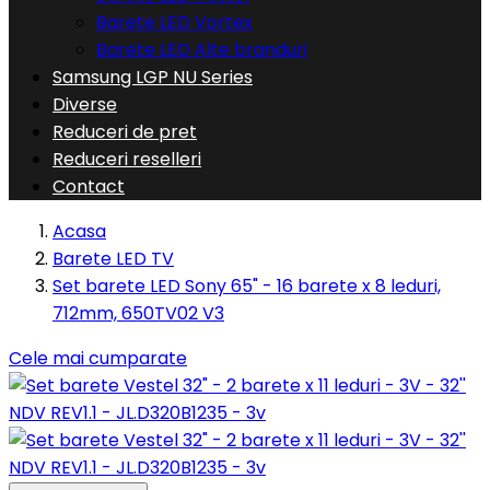
Barete LED Vortex
Barete LED Alte branduri
Samsung LGP NU Series
Diverse
Reduceri de pret
Reduceri reselleri
Contact
Acasa
Barete LED TV
Set barete LED Sony 65" - 16 barete x 8 leduri,
712mm, 650TV02 V3
Cele mai cumparate