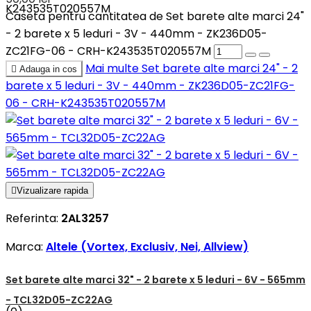
K243535T020557M
Caseta pentru cantitatea de Set barete alte marci 24"
- 2 barete x 5 leduri - 3V - 440mm - ZK236D05-
ZC21FG-06 - CRH-K243535T020557M
Mai multe
Set barete alte marci 24" - 2

Adauga in cos
barete x 5 leduri - 3V - 440mm - ZK236D05-ZC21FG-
06 - CRH-K243535T020557M

Vizualizare rapida
Referinta:
2AL3257
Marca:
Altele (Vortex, Exclusiv, Nei, Allview)
Set barete alte marci 32" - 2 barete x 5 leduri - 6V - 565mm
- TCL32D05-ZC22AG