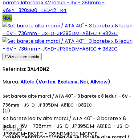
bareta laterala x 42 leduri - 3V - 386mm -
V6EY_320SM0_LED42_R4
Nou

Vizualizare rapida
Referinta:
3AL40NZ
Marca:
Altele (Vortex, Exclusiv, Nei, Allview)
Set barete alte marci / ATA 40" - 3 barete x 8 leduri - 6V -
736mm - JS-D-JP395DM-A81EC + B82EC
(0)
Kit barete led tv alte marci / ATA 40" - 3 barete x 8
leduri - 6V - 736mm - JS-D-JP395DM-A81EC + JS-D-
80,00 lei
JP395DM-B82EC - E395DM1000 MCPCB
Caseta pentru cantitatea de Set barete alte marci /