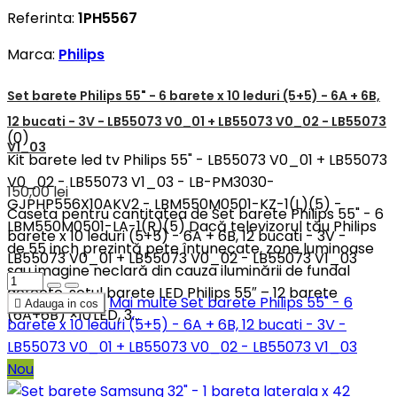
Referinta:
1PH5567
Marca:
Philips
Set barete Philips 55" - 6 barete x 10 leduri (5+5) - 6A + 6B,
12 bucati - 3V - LB55073 V0_01 + LB55073 V0_02 - LB55073
(0)
V1_03
Kit barete led tv Philips 55" - LB55073 V0_01 + LB55073
V0_02 - LB55073 V1_03 - LB-PM3030-
150,00 lei
GJPHP556X10AKV2 - LBM550M0501-KZ-1(L)(5) -
Caseta pentru cantitatea de Set barete Philips 55" - 6
LBM550M0501-LA-1(R)(5) Dacă televizorul tău Philips
barete x 10 leduri (5+5) - 6A + 6B, 12 bucati - 3V -
de 55 inch prezintă pete întunecate, zone luminoase
LB55073 V0_01 + LB55073 V0_02 - LB55073 V1_03
sau imagine neclară din cauza iluminării de fundal
defecte, setul barete LED Philips 55″ – 12 barete
Mai multe
Set barete Philips 55" - 6

Adauga in cos
(6A+6B) ×10 LED, 3...
barete x 10 leduri (5+5) - 6A + 6B, 12 bucati - 3V -
LB55073 V0_01 + LB55073 V0_02 - LB55073 V1_03
Nou