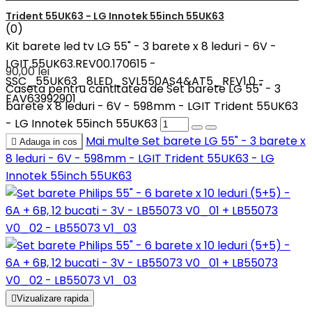
Trident 55UK63 - LG Innotek 55inch 55UK63
(0)
Kit barete led tv LG 55" - 3 barete x 8 leduri - 6V -
LGIT.55UK63.REV00.170615 -
90,00 lei
SSC_55UK63_8LED_SVL550AS4&AT5_REV1.0 -
Caseta pentru cantitatea de Set barete LG 55" - 3
EAV63992901
barete x 8 leduri - 6V - 598mm - LGIT Trident 55UK63
- LG Innotek 55inch 55UK63
Mai multe
Set barete LG 55" - 3 barete x

Adauga in cos
8 leduri - 6V - 598mm - LGIT Trident 55UK63 - LG
Innotek 55inch 55UK63

Vizualizare rapida