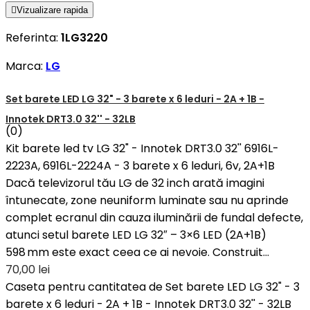

Vizualizare rapida
Referinta:
1LG3220
Marca:
LG
Set barete LED LG 32" - 3 barete x 6 leduri - 2A + 1B -
Innotek DRT3.0 32'' - 32LB
(0)
Kit barete led tv LG 32" - Innotek DRT3.0 32'' 6916L-
2223A, 6916L-2224A - 3 barete x 6 leduri, 6v, 2A+1B
Dacă televizorul tău LG de 32 inch arată imagini
întunecate, zone neuniform luminate sau nu aprinde
complet ecranul din cauza iluminării de fundal defecte,
atunci setul barete LED LG 32″ – 3×6 LED (2A+1B)
598 mm este exact ceea ce ai nevoie. Construit...
70,00 lei
Caseta pentru cantitatea de Set barete LED LG 32" - 3
barete x 6 leduri - 2A + 1B - Innotek DRT3.0 32'' - 32LB