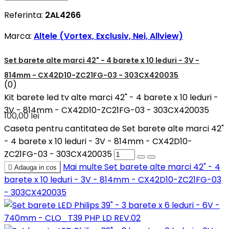
Referinta:
2AL4266
Marca:
Altele (Vortex, Exclusiv, Nei, Allview)
Set barete alte marci 42" - 4 barete x 10 leduri - 3V -
814mm - CX42D10-ZC21FG-03 - 303CX420035
(0)
Kit barete led tv alte marci 42" - 4 barete x 10 leduri -
3V - 814mm - CX42D10-ZC21FG-03 - 303CX420035
100,00 lei
Caseta pentru cantitatea de Set barete alte marci 42"
- 4 barete x 10 leduri - 3V - 814mm - CX42D10-
ZC21FG-03 - 303CX420035
Mai multe
Set barete alte marci 42" - 4

Adauga in cos
barete x 10 leduri - 3V - 814mm - CX42D10-ZC21FG-03
- 303CX420035