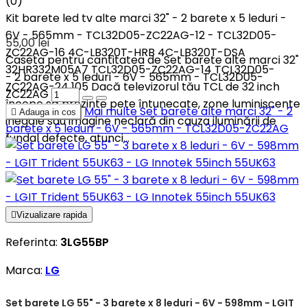
(0)
Kit barete led tv alte marci 32" - 2 barete x 5 leduri -
6V - 565mm - TCL32D05-ZC22AG-12 - TCL32D05-
55,00 lei
ZC22AG-16 4C-LB320T-HRB 4C-LB320T-DSA
Caseta pentru cantitatea de Set barete alte marci 32"
32HR332M05A7 TCL32D05-ZC22AG-14 TCL32D05-
- 2 barete x 5 leduri - 6V - 565mm - TCL32D05-
ZC22AG-24 105 Dacă televizorul tău TCL de 32 inch
ZC22AG
începe să prezinte pete întunecate, zone luminiscente
Mai multe
Set barete alte marci 32" - 2

Adauga in cos
inegale sau imagine neclară din cauza iluminării de
barete x 5 leduri - 6V - 565mm - TCL32D05-ZC22AG
fundal defecte, atunci...

Vizualizare rapida
Referinta:
3LG55BP
Marca:
LG
Set barete LG 55" - 3 barete x 8 leduri - 6V - 598mm - LGIT