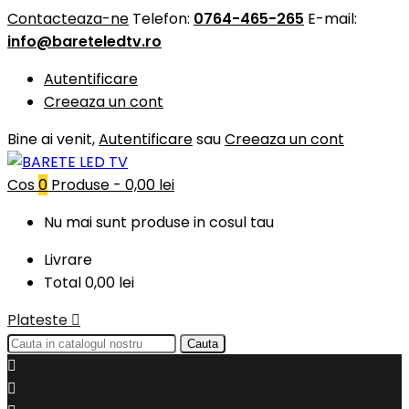
Contacteaza-ne
Telefon:
0764-465-265
E-mail:
info@bareteledtv.ro
Autentificare
Creeaza un cont
Bine ai venit,
Autentificare
sau
Creeaza un cont
Cos
0
Produse -
0,00 lei
Nu mai sunt produse in cosul tau
Livrare
Total
0,00 lei
Plateste

Cauta

