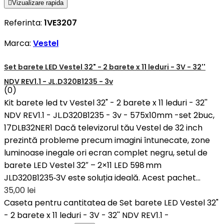

Vizualizare rapida
Referinta:
1VE3207
Marca:
Vestel
Set barete LED Vestel 32" - 2 barete x 11 leduri - 3V - 32''
NDV REV1.1 - JL.D320B1235 - 3v
(0)
Kit barete led tv Vestel 32" - 2 barete x 11 leduri - 32''
NDV REV1.1 - JL.D320B1235 - 3v - 575x10mm -set 2buc,
17DLB32NER1 Dacă televizorul tău Vestel de 32 inch
prezintă probleme precum imagini întunecate, zone
luminoase inegale ori ecran complet negru, setul de
barete LED Vestel 32″ – 2×11 LED 598 mm
JLD320B1235‑3V este soluția ideală. Acest pachet...
35,00 lei
Caseta pentru cantitatea de Set barete LED Vestel 32"
- 2 barete x 11 leduri - 3V - 32'' NDV REV1.1 -