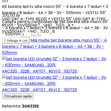
(0)
Kit barete led tv alte marci 55" - 4 barete x 7 leduri + 3
barete x 8 leduri - 4A + 3B - 3V - 535mm - VESTEL 55"
200,00 lei
UHD DRT A-TYPE REV01 + VESTEL 55" UHD DRT B-TYPE
Caseta pentru cantitatea de Set barete alte marci 55"
REV01 - SVV550AK7_UHD_7LED_A +
- 4 barete x 7 leduri + 3 barete x 8 leduri - 4A + 3B - 3V
SVV550AK7_UHD_7LED_B
- 535mm
Mai multe
Set barete alte marci 55" - 4

Adauga in cos
barete x 7 leduri + 3 barete x 8 leduri - 4A + 3B - 3V -
535mm

Vizualizare rapida
Referinta:
3GR32EE