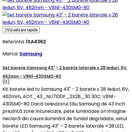

Vizualizare rapida
Referinta:
1SA4362
Marca:
Samsung
Set barete Samsung 43" - 2 barete laterale x 28 leduri, 6V,
462mm - V8N1-430SM0-R0
(0)
Kit barete led tv Samsung 43" - 2 barete x 28 leduri, 6V,
462mm, AOT_43_NU7100F_2X28_30 30C, V8N1-
430SM0-R0 Dacă televizorul tău Samsung de 43 inch
prezintă zone întunecate, pete luminoase ori imagine
neclară din cauza iluminării de fundal degradate, setul
barete LED Samsung 43″ – 2 barete laterale × 28 LED,