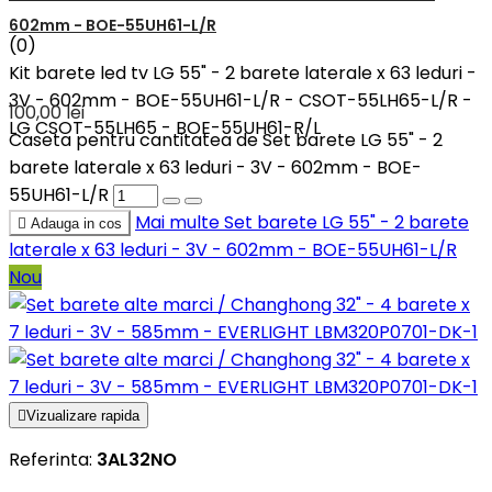
602mm - BOE-55UH61-L/R
(0)
Kit barete led tv LG 55" - 2 barete laterale x 63 leduri -
3V - 602mm - BOE-55UH61-L/R - CSOT-55LH65-L/R -
100,00 lei
LG CSOT-55LH65 - BOE-55UH61-R/L
Caseta pentru cantitatea de Set barete LG 55" - 2
barete laterale x 63 leduri - 3V - 602mm - BOE-
55UH61-L/R
Mai multe
Set barete LG 55" - 2 barete

Adauga in cos
laterale x 63 leduri - 3V - 602mm - BOE-55UH61-L/R
Nou

Vizualizare rapida
Referinta:
3AL32NO