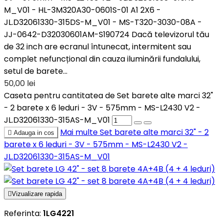
M_V01 - HL-3M320A30-0601S-01 A1 2X6 -
JL.D32061330-315DS-M_V01 - MS-T320-3030-08A -
JJ-0642-D32030601AM-S190724 Dacă televizorul tău
de 32 inch are ecranul întunecat, intermitent sau
complet nefuncțional din cauza iluminării fundalului,
setul de barete...
50,00 lei
Caseta pentru cantitatea de Set barete alte marci 32"
- 2 barete x 6 leduri - 3V - 575mm - MS-L2430 V2 -
JL.D32061330-315AS-M_V01
Mai multe
Set barete alte marci 32" - 2

Adauga in cos
barete x 6 leduri - 3V - 575mm - MS-L2430 V2 -
JL.D32061330-315AS-M_V01

Vizualizare rapida
Referinta:
1LG4221