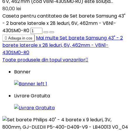
6 V, 462 mm (cod V8N1‑430SM0‑R0) este soluția...
80,00 lei
Caseta pentru cantitatea de Set barete Samsung 43"
- 2 barete laterale x 28 leduri, 6V, 462mm - V8N1-
430SM0-R0
Mai multe
Set barete Samsung 43" - 2

Adauga in cos
barete laterale x 28 leduri, 6V, 462mm - V8N1-
430SM0-R0
Toate produsele din topul vanzarilor

Banner
Livrare Gratuita