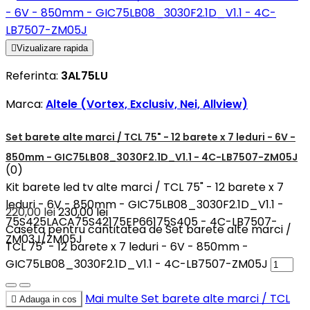

Vizualizare rapida
Referinta:
3AL75LU
Marca:
Altele (Vortex, Exclusiv, Nei, Allview)
Set barete alte marci / TCL 75" - 12 barete x 7 leduri - 6V -
850mm - GIC75LB08_3030F2.1D_V1.1 - 4C-LB7507-ZM05J
(0)
Kit barete led tv alte marci / TCL 75" - 12 barete x 7
leduri - 6V - 850mm - GIC75LB08_3030F2.1D_V1.1 -
220,00 lei
230,00 lei
75S425LACA75S42175EP66175S405 - 4C-LB7507-
Caseta pentru cantitatea de Set barete alte marci /
ZM03J/ZM05J
TCL 75" - 12 barete x 7 leduri - 6V - 850mm -
GIC75LB08_3030F2.1D_V1.1 - 4C-LB7507-ZM05J
Mai multe
Set barete alte marci / TCL

Adauga in cos