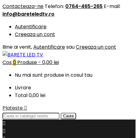
Contacteaza-ne
Telefon:
0764-465-265
E-mail:
info@bareteledtv.ro
Autentificare
Creeaza un cont
Bine ai venit,
Autentificare
sau
Creeaza un cont
Cos
0
Produse -
0,00 lei
Nu mai sunt produse in cosul tau
Livrare
Total
0,00 lei
Plateste

Cauta

