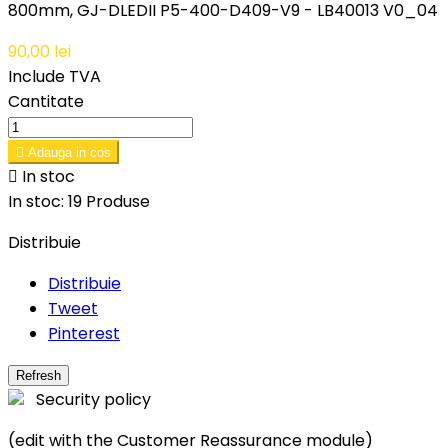
800mm, GJ-DLEDII P5-400-D409-V9 - LB40013 V0_04
90,00 lei
Include TVA
Cantitate

Adauga in cos

In stoc
In stoc:
19 Produse
Distribuie
Distribuie
Tweet
Pinterest
Security policy
(edit with the Customer Reassurance module)