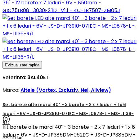
75" - 12 barete x 7 leduri - 6V - 850mm -
GIC75LB08_3030F2.1D_V1.1 - 4C-LB7507-ZM05J

Vizualizare rapida
Referinta:
3AL40ET
Marca:
Altele (Vortex, Exclusiv, Nei, Allview)
Set barete alte marci 40" - 3 barete - 2 x 7 leduri + 1 x 6
leduri - 6V - JS-D-JP3910-071EC - MS-L0878-L - MS-L1136-
(0)
R/L
Kit barete alte marci 40" - 3 barete - 2 x 7 leduri + 1 x 6
leduri - 6V - JS-D-JP385DM-062EC + JS-D-JP385DM-
65,00 lei