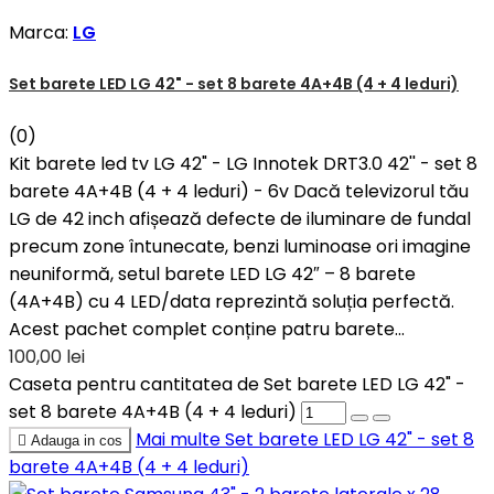
Marca:
LG
Set barete LED LG 42" - set 8 barete 4A+4B (4 + 4 leduri)
(0)
Kit barete led tv LG 42" - LG Innotek DRT3.0 42'' - set 8
barete 4A+4B (4 + 4 leduri) - 6v Dacă televizorul tău
LG de 42 inch afișează defecte de iluminare de fundal
precum zone întunecate, benzi luminoase ori imagine
neuniformă, setul barete LED LG 42″ – 8 barete
(4A+4B) cu 4 LED/data reprezintă soluția perfectă.
Acest pachet complet conține patru barete...
100,00 lei
Caseta pentru cantitatea de Set barete LED LG 42" -
set 8 barete 4A+4B (4 + 4 leduri)
Mai multe
Set barete LED LG 42" - set 8

Adauga in cos
barete 4A+4B (4 + 4 leduri)