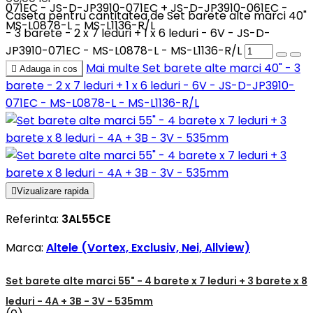
071EC - JS-D-JP3910-071EC + JS-D-JP3910-061EC -
Caseta pentru cantitatea de Set barete alte marci 40"
MS-L0878-L - MS-L1136-R/L
- 3 barete - 2 x 7 leduri + 1 x 6 leduri - 6V - JS-D-
JP3910-071EC - MS-L0878-L - MS-L1136-R/L
Mai multe
Set barete alte marci 40" - 3

Adauga in cos
barete - 2 x 7 leduri + 1 x 6 leduri - 6V - JS-D-JP3910-
071EC - MS-L0878-L - MS-L1136-R/L

Vizualizare rapida
Referinta:
3AL55CE
Marca:
Altele (Vortex, Exclusiv, Nei, Allview)
Set barete alte marci 55" - 4 barete x 7 leduri + 3 barete x 8
leduri - 4A + 3B - 3V - 535mm