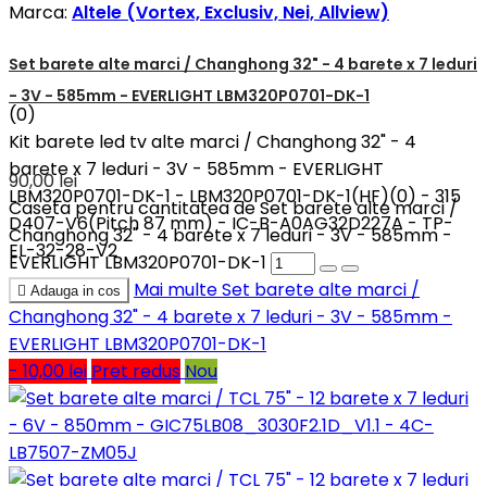
Marca:
Altele (Vortex, Exclusiv, Nei, Allview)
Set barete alte marci / Changhong 32" - 4 barete x 7 leduri
- 3V - 585mm - EVERLIGHT LBM320P0701-DK-1
(0)
Kit barete led tv alte marci / Changhong 32" - 4
barete x 7 leduri - 3V - 585mm - EVERLIGHT
90,00 lei
LBM320P0701-DK-1 - LBM320P0701-DK-1(HF)(0) - 315
Caseta pentru cantitatea de Set barete alte marci /
D407-V6(Pitch 87 mm) - IC-B-A0AG32D227A - TP-
Changhong 32" - 4 barete x 7 leduri - 3V - 585mm -
EL-32-28-V2
EVERLIGHT LBM320P0701-DK-1
Mai multe
Set barete alte marci /

Adauga in cos
Changhong 32" - 4 barete x 7 leduri - 3V - 585mm -
EVERLIGHT LBM320P0701-DK-1
- 10,00 lei
Pret redus
Nou