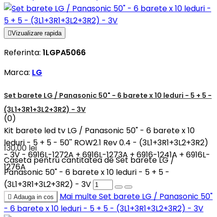

Vizualizare rapida
Referinta:
1LGPA5066
Marca:
LG
Set barete LG / Panasonic 50" - 6 barete x 10 leduri - 5 + 5 -
(3L1+3R1+3L2+3R2) - 3V
(0)
Kit barete led tv LG / Panasonic 50" - 6 barete x 10
leduri - 5 + 5 - 50'' ROW2.1 Rev 0.4 - (3L1+3R1+3L2+3R2)
130,00 lei
- 3V - 6916L-1272A + 6916L-1273A + 6916-1241A + 6916L-
Caseta pentru cantitatea de Set barete LG /
1276A
Panasonic 50" - 6 barete x 10 leduri - 5 + 5 -
(3L1+3R1+3L2+3R2) - 3V
Mai multe
Set barete LG / Panasonic 50"

Adauga in cos
- 6 barete x 10 leduri - 5 + 5 - (3L1+3R1+3L2+3R2) - 3V