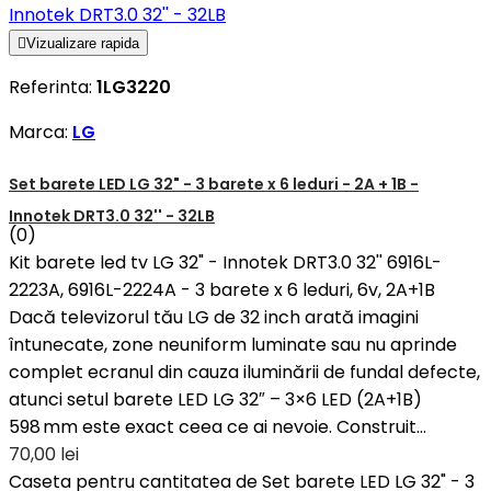

Vizualizare rapida
Referinta:
1LG3220
Marca:
LG
Set barete LED LG 32" - 3 barete x 6 leduri - 2A + 1B -
Innotek DRT3.0 32'' - 32LB
(0)
Kit barete led tv LG 32" - Innotek DRT3.0 32'' 6916L-
2223A, 6916L-2224A - 3 barete x 6 leduri, 6v, 2A+1B
Dacă televizorul tău LG de 32 inch arată imagini
întunecate, zone neuniform luminate sau nu aprinde
complet ecranul din cauza iluminării de fundal defecte,
atunci setul barete LED LG 32″ – 3×6 LED (2A+1B)
598 mm este exact ceea ce ai nevoie. Construit...
70,00 lei
Caseta pentru cantitatea de Set barete LED LG 32" - 3