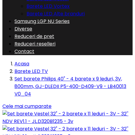
Barete LED Vortex
Barete LED Alte branduri
Samsung LGP NU Series
Diverse
Reduceri de pret
Reduceri reselleri
Contact
Acasa
Barete LED TV
Set barete Philips 40" - 4 barete x 9 leduri, 3V,
800mm, GJ-DLEDII P5-400-D409-V9 - LB40013
V0_04
Cele mai cumparate