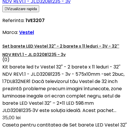

Vizualizare rapida
Referinta:
1VE3207
Marca:
Vestel
Set barete LED Vestel 32" - 2 barete x 11 leduri - 3V - 32''
NDV REV1.1 - JL.D320B1235 - 3v
(0)
Kit barete led tv Vestel 32" - 2 barete x 11 leduri - 32''
NDV REV1.1 - JL.D320B1235 - 3v - 575x10mm -set 2buc,
17DLB32NER1 Dacă televizorul tău Vestel de 32 inch
prezintă probleme precum imagini întunecate, zone
luminoase inegale ori ecran complet negru, setul de
barete LED Vestel 32″ – 2×11 LED 598 mm
JLD320B1235‑3V este soluția ideală. Acest pachet...
35,00 lei
Caseta pentru cantitatea de Set barete LED Vestel 32"