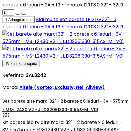
barete x 6 leduri - 2A + 1B - Innotek DRT3.0 32'' - 32LB
Mai multe
Set barete LED LG 32" - 3

Adauga in cos
barete x 6 leduri - 2A + 1B - Innotek DRT3.0 32'' - 32LB

Vizualizare rapida
Referinta:
3AL3242
Marca:
Altele (Vortex, Exclusiv, Nei, Allview)
Set barete alte marci 32" - 2 barete x 6 leduri - 3V - 575mm
- MS-L2430 V2 - JL.D32061330-315AS-M_V01
(0)
Kit barete led tv alte marci 32" - 2 barete x 6 leduri -
3V - 575mm - MS-L2430 V2 - JL.D32061330-315AS-