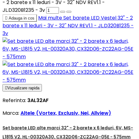
- 2 barete x 11 leduri - 3V - 32'' NDV REV1.1 -
JL.D320B1235 - 3v
Mai multe
Set barete LED Vestel 32" - 2

Adauga in cos
barete x 11 leduri - 3V - 32'' NDV REV1.1 - JL.D320B1235 -
3v

Vizualizare rapida
Referinta:
3AL32AF
Marca:
Altele (Vortex, Exclusiv, Nei, Allview)
Set barete LED alte marci 32" - 2 barete x 6 leduri, 6V, MS-
L1815 V2, HL-00320A30, CX32D06-ZC22AG-05E - 575mm