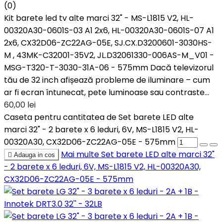
(0)
Kit barete led tv alte marci 32" - MS-L1815 V2, HL-
00320A30-0601S-03 A1 2x6, HL-00320A30-0601S-07 A1
2x6, CX32D06-ZC22AG-05E, SJ.CX.D3200601-3030HS-
M , 43MK-C32001-35V2, JL.D32061330-006AS-M_V01 -
MSG-T320-T-3030-31A-06 - 575mm Dacă televizorul
tău de 32 inch afișează probleme de iluminare – cum
ar fi ecran întunecat, pete luminoase sau contraste...
60,00 lei
Caseta pentru cantitatea de Set barete LED alte
marci 32" - 2 barete x 6 leduri, 6V, MS-L1815 V2, HL-
00320A30, CX32D06-ZC22AG-05E - 575mm
Mai multe
Set barete LED alte marci 32"

Adauga in cos
- 2 barete x 6 leduri, 6V, MS-L1815 V2, HL-00320A30,
CX32D06-ZC22AG-05E - 575mm