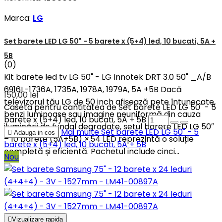
Marca:
LG
Set barete LED LG 50" - 5 barete x (5+4) led, 10 bucati, 5A +
5B
(0)
Kit barete led tv LG 50" - LG Innotek DRT 3.0 50" _A/B
6916L-1736A, 1735A, 1978A, 1979A, 5A +5B Dacă
150,00 lei
televizorul tău LG de 50 inch afișează pete întunecate,
Caseta pentru cantitatea de Set barete LED LG 50" - 5
benzi luminoase sau imagine neuniformă din cauza
barete x (5+4) led, 10 bucati, 5A + 5B
iluminării de fundal degradate, setul barete LED LG 50″
Mai multe
Set barete LED LG 50" - 5

Adauga in cos
– 10 barete (5A+5B) × 54 LED reprezintă o soluție
barete x (5+4) led, 10 bucati, 5A + 5B
completă și eficientă. Pachetul include cinci...
Nou

Vizualizare rapida