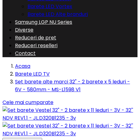
Barete LED Vortex
Barete LED Alte branduri
Samsung LGP NU Series
Diverse
Reduceri de pret
Reduceri reselleri
Contact
Acasa
Barete LED TV
Set barete alte marci 32" - 2 barete x 5 leduri -
6V - 580mm - MS-L1598 V1
Cele mai cumparate