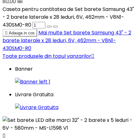
80,00 lei
Caseta pentru cantitatea de Set barete Samsung 43"
- 2 barete laterale x 28 leduri, 6V, 462mm - V8N1-
430SM0-R0
Mai multe
Set barete Samsung 43" - 2

Adauga in cos
barete laterale x 28 leduri, 6V, 462mm - V8N1-
430SM0-R0
Toate produsele din topul vanzarilor

Banner
Livrare Gratuita
