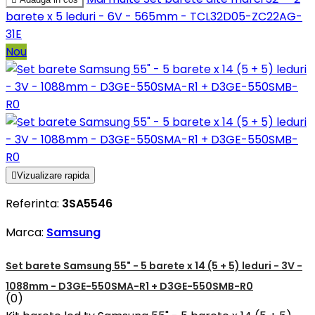
barete x 5 leduri - 6V - 565mm - TCL32D05-ZC22AG-
31E
Nou

Vizualizare rapida
Referinta:
3SA5546
Marca:
Samsung
Set barete Samsung 55" - 5 barete x 14 (5 + 5) leduri - 3V -
1088mm - D3GE-550SMA-R1 + D3GE-550SMB-R0
(0)