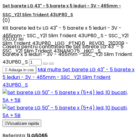
Set barete LG 43" - 5 barete x 5 leduri - 3V - 465mm -
SSC_Y21 Slim Trident 43UP80_S
(0)
Kit barete led tv LG 43" - 5 barete x 5 leduri - 3V -
465mm - SSC_Y21 Slim Trident 43UP80_S - SSC_Y21
100,00 lei
Slim Trident 43UP80_LGD_PTN0.6_REV00_210209 -
Caseta pentru cantitatea de Set barete LG 43" - 5
SSC_Y21 Slim Trident 43NANO75_HKC_S
barete x 5 leduri - 3V - 465mm - SSC_Y21 Slim Trident
43UP80_S
Mai multe
Set barete LG 43" - 5 barete x

Adauga in cos
5 leduri - 3V - 465mm - SSC_Y21 Slim Trident
43UP80_S

Vizualizare rapida
Referinta:
1LG5065