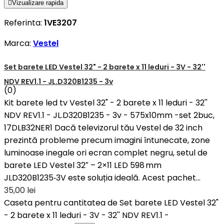

Vizualizare rapida
Referinta:
1VE3207
Marca:
Vestel
Set barete LED Vestel 32" - 2 barete x 11 leduri - 3V - 32''
NDV REV1.1 - JL.D320B1235 - 3v
(0)
Kit barete led tv Vestel 32" - 2 barete x 11 leduri - 32''
NDV REV1.1 - JL.D320B1235 - 3v - 575x10mm -set 2buc,
17DLB32NER1 Dacă televizorul tău Vestel de 32 inch
prezintă probleme precum imagini întunecate, zone
luminoase inegale ori ecran complet negru, setul de
barete LED Vestel 32″ – 2×11 LED 598 mm
JLD320B1235‑3V este soluția ideală. Acest pachet...
35,00 lei
Caseta pentru cantitatea de Set barete LED Vestel 32"
- 2 barete x 11 leduri - 3V - 32'' NDV REV1.1 -