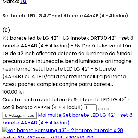
Marca:
LG
Set barete LED LG 42" - set 8 barete 4A+4B (4 + 4 leduri)
(0)
Kit barete led tv LG 42" - LG Innotek DRT3.0 42'' - set 8
barete 4A+4B (4 + 4 leduri) - 6v Dacă televizorul tău
LG de 42 inch afișează defecte de iluminare de fundal
precum zone întunecate, benzi luminoase ori imagine
neuniformă, setul barete LED LG 42″ – 8 barete
(4A+4B) cu 4 LED/data reprezintă soluția perfectă.
Acest pachet complet conține patru barete...
100,00 lei
Caseta pentru cantitatea de Set barete LED LG 42" -
set 8 barete 4A+4B (4 + 4 leduri)
Mai multe
Set barete LED LG 42" - set 8

Adauga in cos
barete 4A+4B (4 + 4 leduri)