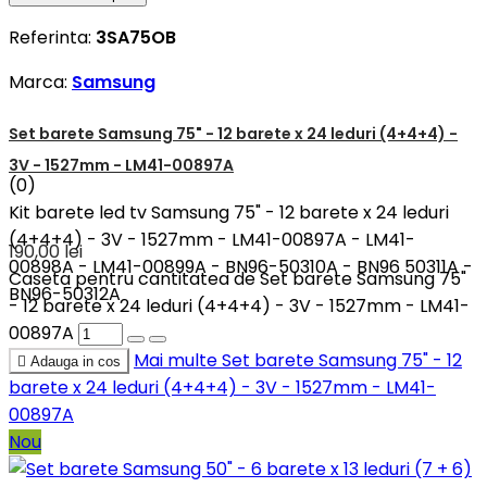
Referinta:
3SA75OB
Marca:
Samsung
Set barete Samsung 75" - 12 barete x 24 leduri (4+4+4) -
3V - 1527mm - LM41-00897A
(0)
Kit barete led tv Samsung 75" - 12 barete x 24 leduri
(4+4+4) - 3V - 1527mm - LM41-00897A - LM41-
190,00 lei
00898A - LM41-00899A - BN96-50310A - BN96 50311A -
Caseta pentru cantitatea de Set barete Samsung 75"
BN96-50312A
- 12 barete x 24 leduri (4+4+4) - 3V - 1527mm - LM41-
00897A
Mai multe
Set barete Samsung 75" - 12

Adauga in cos
barete x 24 leduri (4+4+4) - 3V - 1527mm - LM41-
00897A
Nou