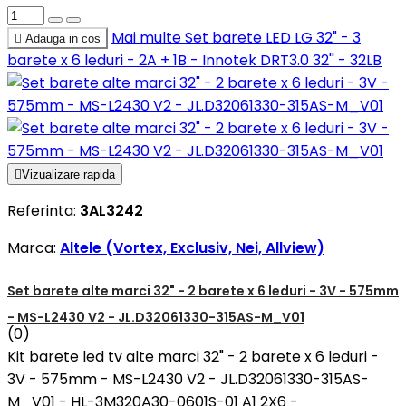
Mai multe
Set barete LED LG 32" - 3

Adauga in cos
barete x 6 leduri - 2A + 1B - Innotek DRT3.0 32'' - 32LB

Vizualizare rapida
Referinta:
3AL3242
Marca:
Altele (Vortex, Exclusiv, Nei, Allview)
Set barete alte marci 32" - 2 barete x 6 leduri - 3V - 575mm
- MS-L2430 V2 - JL.D32061330-315AS-M_V01
(0)
Kit barete led tv alte marci 32" - 2 barete x 6 leduri -
3V - 575mm - MS-L2430 V2 - JL.D32061330-315AS-
M_V01 - HL-3M320A30-0601S-01 A1 2X6 -