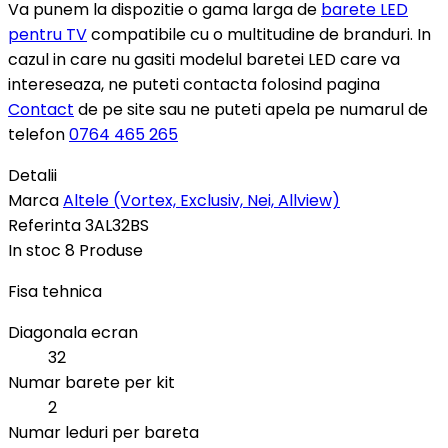
Va punem la dispozitie o gama larga de
barete LED
pentru TV
compatibile cu o multitudine de branduri. In
cazul in care nu gasiti modelul baretei LED care va
intereseaza, ne puteti contacta folosind pagina
Contact
de pe site sau ne puteti apela pe numarul de
telefon
0764 465 265
Detalii
Marca
Altele (Vortex, Exclusiv, Nei, Allview)
Referinta
3AL32BS
In stoc
8 Produse
Fisa tehnica
Diagonala ecran
32
Numar barete per kit
2
Numar leduri per bareta