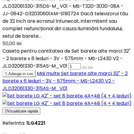
JL.D32061330-315DS-M_V01 - MS-T320-3030-08A -
JJ-0642-D32030601AM-S190724 Dacă televizorul tău
de 32 inch are ecranul întunecat, intermitent sau
complet nefuncțional din cauza iluminării fundalului,
setul de barete...
50,00 lei
Caseta pentru cantitatea de Set barete alte marci 32"
- 2 barete x 6 leduri - 3V - 575mm - MS-L2430 V2 -
JL.D32061330-315AS-M_V01
Mai multe
Set barete alte marci 32" - 2

Adauga in cos
barete x 6 leduri - 3V - 575mm - MS-L2430 V2 -
JL.D32061330-315AS-M_V01

Vizualizare rapida
Referinta:
1LG4221