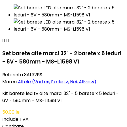


Set barete alte marci 32" - 2 barete x 5 leduri
- 6V - 580mm - MS-L1598 V1
Referinta
3AL32BS
Marca
Altele (Vortex, Exclusiv, Nei, Allview)
Kit barete led tv alte marci 32" - 5 barete x 5 leduri -
6V - 580mm - MS-L1598 V1
50,00 lei
Include TVA
Cantitate