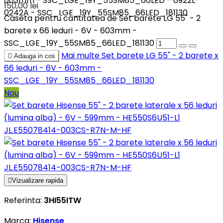
603mm - SSC_LGE_19Y_55SM85_66LED - 6922L-
150,00 lei
0242A - SSC_LGE_19Y_55SM85_66LED_181130
Caseta pentru cantitatea de Set barete LG 55" - 2
barete x 66 leduri - 6V - 603mm -
SSC_LGE_19Y_55SM85_66LED_181130
Mai multe
Set barete LG 55" - 2 barete x

Adauga in cos
66 leduri - 6V - 603mm -
SSC_LGE_19Y_55SM85_66LED_181130
Nou

Vizualizare rapida
Referinta:
3HI55ITW
Marca:
Hisense