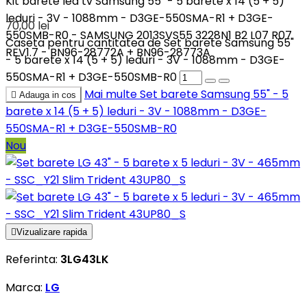
Kit barete led tv Samsung 55" - 5 barete x 14 (5 + 5)
leduri - 3V - 1088mm - D3GE-550SMA-R1 + D3GE-
70,00 lei
550SMB-R0 - SAMSUNG 2013SVS55 3228N1 B2 L07 R07
Caseta pentru cantitatea de Set barete Samsung 55"
REV1.7 - BN96-28772A + BN96-28773A
- 5 barete x 14 (5 + 5) leduri - 3V - 1088mm - D3GE-
550SMA-R1 + D3GE-550SMB-R0
Mai multe
Set barete Samsung 55" - 5

Adauga in cos
barete x 14 (5 + 5) leduri - 3V - 1088mm - D3GE-
550SMA-R1 + D3GE-550SMB-R0
Nou

Vizualizare rapida
Referinta:
3LG43LK
Marca:
LG