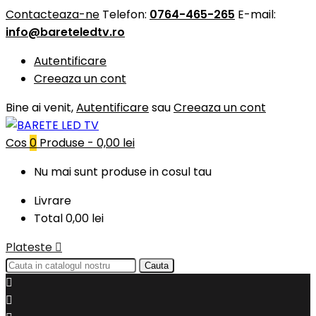
Contacteaza-ne
Telefon:
0764-465-265
E-mail:
info@bareteledtv.ro
Autentificare
Creeaza un cont
Bine ai venit,
Autentificare
sau
Creeaza un cont
Cos
0
Produse -
0,00 lei
Nu mai sunt produse in cosul tau
Livrare
Total
0,00 lei
Plateste

Cauta

