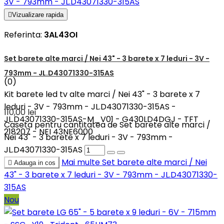

Vizualizare rapida
Referinta:
3AL43OI
Set barete alte marci / Nei 43" - 3 barete x 7 leduri - 3V -
793mm - JL.D43071330-315AS
(0)
Kit barete led tv alte marci / Nei 43" - 3 barete x 7
leduri - 3V - 793mm - JL.D43071330-315AS -
110,00 lei
JL.D43071330-315AS-M_V01 - G430LD4DGJ - TFT
Caseta pentru cantitatea de Set barete alte marci /
218207 - NEI 43NE6000
Nei 43" - 3 barete x 7 leduri - 3V - 793mm -
JL.D43071330-315AS
Mai multe
Set barete alte marci / Nei

Adauga in cos
43" - 3 barete x 7 leduri - 3V - 793mm - JL.D43071330-
315AS
Nou