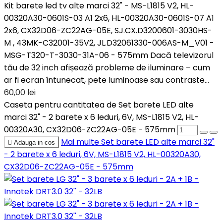
Kit barete led tv alte marci 32" - MS-L1815 V2, HL-
00320A30-0601S-03 A1 2x6, HL-00320A30-0601S-07 A1
2x6, CX32D06-ZC22AG-05E, SJ.CX.D3200601-3030HS-
M , 43MK-C32001-35V2, JL.D32061330-006AS-M_V01 -
MSG-T320-T-3030-31A-06 - 575mm Dacă televizorul
tău de 32 inch afișează probleme de iluminare – cum
ar fi ecran întunecat, pete luminoase sau contraste...
60,00 lei
Caseta pentru cantitatea de Set barete LED alte
marci 32" - 2 barete x 6 leduri, 6V, MS-L1815 V2, HL-
00320A30, CX32D06-ZC22AG-05E - 575mm
Mai multe
Set barete LED alte marci 32"

Adauga in cos
- 2 barete x 6 leduri, 6V, MS-L1815 V2, HL-00320A30,
CX32D06-ZC22AG-05E - 575mm