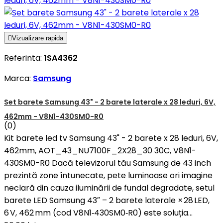

Vizualizare rapida
Referinta:
1SA4362
Marca:
Samsung
Set barete Samsung 43" - 2 barete laterale x 28 leduri, 6V,
462mm - V8N1-430SM0-R0
(0)
Kit barete led tv Samsung 43" - 2 barete x 28 leduri, 6V,
462mm, AOT_43_NU7100F_2X28_30 30C, V8N1-
430SM0-R0 Dacă televizorul tău Samsung de 43 inch
prezintă zone întunecate, pete luminoase ori imagine
neclară din cauza iluminării de fundal degradate, setul
barete LED Samsung 43″ – 2 barete laterale × 28 LED,
6 V, 462 mm (cod V8N1‑430SM0‑R0) este soluția...