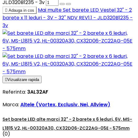
JL.D320B1235 - 3v
Mai multe
Set barete LED Vestel 32" - 2

Adauga in cos
barete x 11 leduri - 3V - 32'' NDV REV1.1 - JL.D320B1235 -
3v

Vizualizare rapida
Referinta:
3AL32AF
Marca:
Altele (Vortex, Exclusiv, Nei, Allview)
Set barete LED alte marci 32" - 2 barete x 6 leduri, 6V, MS-
L1815 V2, HL-00320A30, CX32D06-ZC22AG-05E - 575mm
(0)