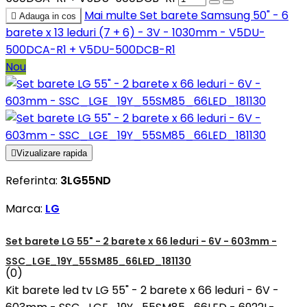
Mai multe
Set barete Samsung 50" - 6

Adauga in cos
barete x 13 leduri (7 + 6) - 3V - 1030mm - V5DU-
500DCA-R1 + V5DU-500DCB-R1
Nou

Vizualizare rapida
Referinta:
3LG55ND
Marca:
LG
Set barete LG 55" - 2 barete x 66 leduri - 6V - 603mm -
SSC_LGE_19Y_55SM85_66LED_181130
(0)
Kit barete led tv LG 55" - 2 barete x 66 leduri - 6V -