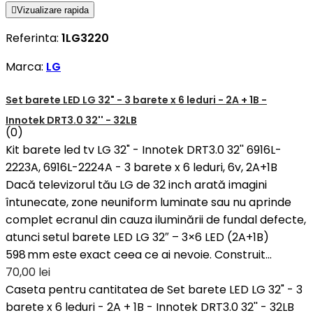

Vizualizare rapida
Referinta:
1LG3220
Marca:
LG
Set barete LED LG 32" - 3 barete x 6 leduri - 2A + 1B -
Innotek DRT3.0 32'' - 32LB
(0)
Kit barete led tv LG 32" - Innotek DRT3.0 32'' 6916L-
2223A, 6916L-2224A - 3 barete x 6 leduri, 6v, 2A+1B
Dacă televizorul tău LG de 32 inch arată imagini
întunecate, zone neuniform luminate sau nu aprinde
complet ecranul din cauza iluminării de fundal defecte,
atunci setul barete LED LG 32″ – 3×6 LED (2A+1B)
598 mm este exact ceea ce ai nevoie. Construit...
70,00 lei
Caseta pentru cantitatea de Set barete LED LG 32" - 3
barete x 6 leduri - 2A + 1B - Innotek DRT3.0 32'' - 32LB