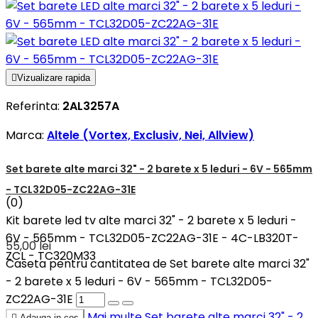

Vizualizare rapida
Referinta:
2AL3257A
Marca:
Altele (Vortex, Exclusiv, Nei, Allview)
Set barete alte marci 32" - 2 barete x 5 leduri - 6V - 565mm
- TCL32D05-ZC22AG-31E
(0)
Kit barete led tv alte marci 32" - 2 barete x 5 leduri -
6V - 565mm - TCL32D05-ZC22AG-31E - 4C-LB320T-
55,00 lei
ZCL - TC320M33
Caseta pentru cantitatea de Set barete alte marci 32"
- 2 barete x 5 leduri - 6V - 565mm - TCL32D05-
ZC22AG-31E
Mai multe
Set barete alte marci 32" - 2

Adauga in cos