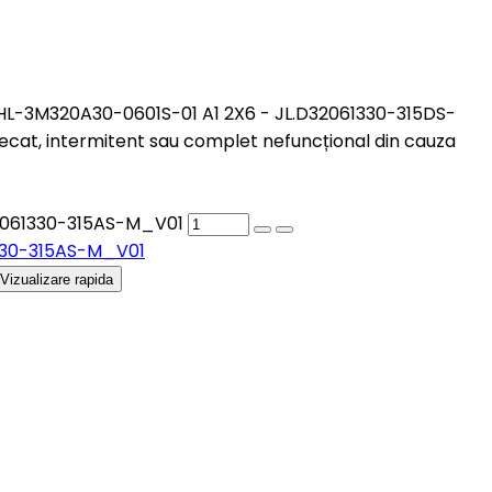
- HL-3M320A30-0601S-01 A1 2X6 - JL.D32061330-315DS-
at, intermitent sau complet nefuncțional din cauza
D32061330-315AS-M_V01
61330-315AS-M_V01
Vizualizare rapida