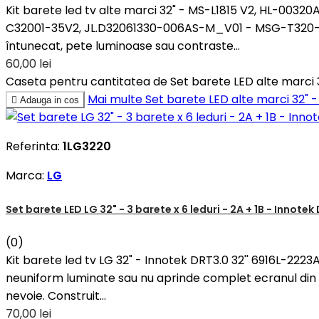
Kit barete led tv alte marci 32" - MS-L1815 V2, HL-0
C32001-35V2, JL.D32061330-006AS-M_V01 - MSG-T320-T-
întunecat, pete luminoase sau contraste...
60,00 lei
Caseta pentru cantitatea de Set barete LED alte marci
Mai multe
Set barete LED alte marci 32"

Adauga in cos
Referinta:
1LG3220
Marca:
LG
Set barete LED LG 32" - 3 barete x 6 leduri - 2A + 1B - Innotek
(0)
Kit barete led tv LG 32" - Innotek DRT3.0 32'' 6916L-2223
neuniform luminate sau nu aprinde complet ecranul din c
nevoie. Construit...
70,00 lei