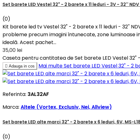
Set barete LED Vestel 32" - 2 barete x 11 leduri - 3V - 32'' NDV
(0)
Kit barete led tv Vestel 32" - 2 barete x 11 leduri - 32'
probleme precum imagini întunecate, zone luminoase ine
ideală. Acest pachet...
35,00 lei
Caseta pentru cantitatea de Set barete LED Vestel 32" - 2
Mai multe
Set barete LED Vestel 32" - 2 ba

Adauga in cos
Referinta:
3AL32AF
Marca:
Altele (Vortex, Exclusiv, Nei, Allview)
Set barete LED alte marci 32" - 2 barete x 6 leduri, 6V, 
(0)