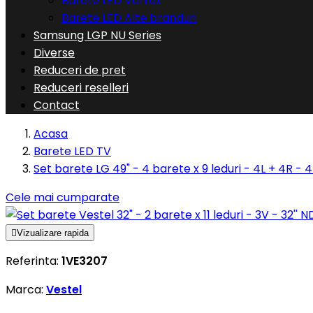
Barete LED Vortex
Barete LED Alte branduri
Samsung LGP NU Series
Diverse
Reduceri de pret
Reduceri reselleri
Contact
Acasa
Barete LED TV
Set barete LG 49" - 4 barete x 9 leduri - 4L + 4R
Cele mai cumparate

Vizualizare rapida
Referinta:
1VE3207
Marca:
Vestel