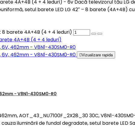
 barete 4A+4B (4 + 4 leduri) - 6v Dacă televizorul tău LG 
uniformă, setul barete LED LG 42″ – 8 barete (4A+4B) cu
 8 barete 4A+4B (4 + 4 leduri)
arete 4A+4B (4 + 4 leduri)

Vizualizare rapida
V, 462mm - V8N1-430SM0-R0
, 6V, 462mm, AOT_43_NU7100F_2X28_30 30C, V8N1-430SM0-
 cauza iluminării de fundal degradate, setul barete LED S