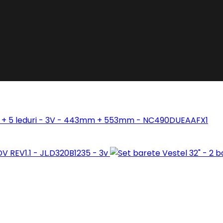
 - 4 + 5 leduri - 3V - 443mm + 553mm - NC490DUEAAFX1