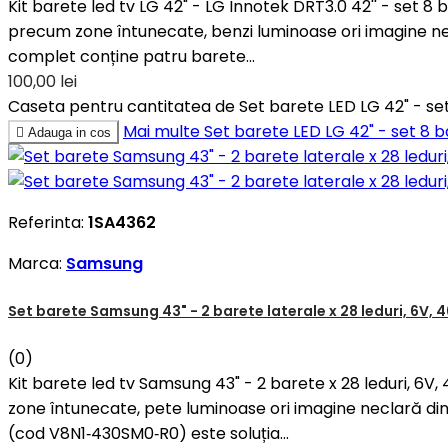
Kit barete led tv LG 42" - LG Innotek DRT3.0 42'' - set 8
precum zone întunecate, benzi luminoase ori imagine ne
complet conține patru barete...
100,00 lei
Caseta pentru cantitatea de Set barete LED LG 42" - set
Mai multe
Set barete LED LG 42" - set 8 b

Adauga in cos
Referinta:
1SA4362
Marca:
Samsung
Set barete Samsung 43" - 2 barete laterale x 28 leduri, 6
(0)
Kit barete led tv Samsung 43" - 2 barete x 28 leduri
zone întunecate, pete luminoase ori imagine neclară din
(cod V8N1‑430SM0‑R0) este soluția...