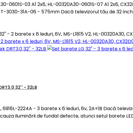
0320A30-0601S-03 A1 2x6, HL-00320A30-0601S-07 A1 2x6, 
3030-31A-06 - 575mm Dacă televizorul tău de 32 inch a
 32" - 2 barete x 6 leduri, 6V, MS-L1815 V2, HL-00320A3
 - 2 barete x 6 leduri, 6V, MS-L1815 V2, HL-00320A30, C
 DRT3.0 32'' - 32LB
A, 6916L-2224A - 3 barete x 6 leduri, 6v, 2A+1B Dacă televi
auza iluminării de fundal defecte, atunci setul barete L