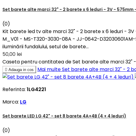
Set barete alte marci 32" - 2 barete x 6 leduri - 3V - 575
(0)
Kit barete led tv alte marci 32" - 2 barete x 6 leduri
M_V01 - MS-T320-3030-08A - JJ-0642-D32030601AM-S1907
iluminării fundalului, setul de barete...
50,00 lei
Caseta pentru cantitatea de Set barete alte marci 32"
Mai multe
Set barete alte marci 32" - 2

Adauga in cos
Referinta:
1LG4221
Marca:
LG
Set barete LED LG 42" - set 8 barete 4A+4B (4 + 4 leduri)
(0)