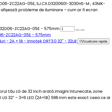
CX32D06-ZC22AG-05E, SJ.CX.D3200601-3030HS-M , 43MK-
fișează probleme de iluminare – cum ar fi ecran
0, CX32D06-ZC22AG-05E - 575mm
X32D06-ZC22AG-05E - 575mm

Vizualizare rapida
zorul tău LG de 32 inch arată imagini întunecate, zone
ED LG 32″ – 3×6 LED (2A+1B) 598 mm este exact ceea ce ai