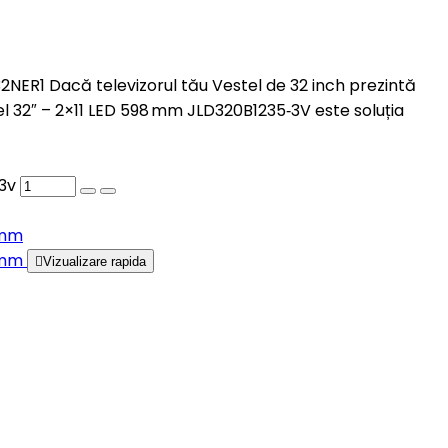
B32NER1 Dacă televizorul tău Vestel de 32 inch prezintă
l 32″ – 2×11 LED 598 mm JLD320B1235‑3V este soluția
 3v

Vizualizare rapida