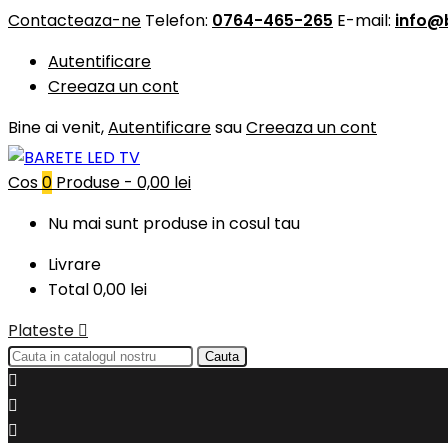
Contacteaza-ne
Telefon:
0764-465-265
E-mail:
info@
Autentificare
Creeaza un cont
Bine ai venit,
Autentificare
sau
Creeaza un cont
Cos
0
Produse -
0,00 lei
Nu mai sunt produse in cosul tau
Livrare
Total
0,00 lei
Plateste

Cauta


