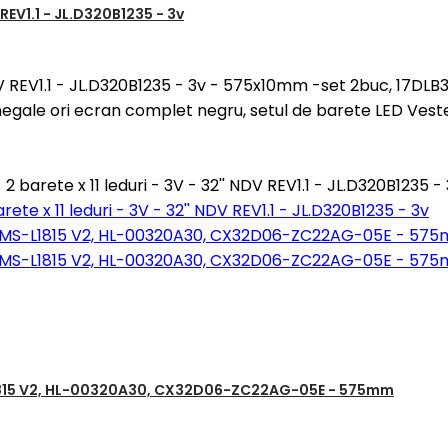
 REV1.1 - JL.D320B1235 - 3v
' NDV REV1.1 - JL.D320B1235 - 3v - 575x10mm -set 2buc, 17DL
gale ori ecran complet negru, setul de barete LED Veste
 barete x 11 leduri - 3V - 32'' NDV REV1.1 - JL.D320B1235 -
rete x 11 leduri - 3V - 32'' NDV REV1.1 - JL.D320B1235 - 3v
MS-L1815 V2, HL-00320A30, CX32D06-ZC22AG-05E - 575mm