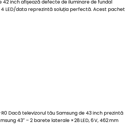
de 42 inch afișează defecte de iluminare de fundal
 4 LED/data reprezintă soluția perfectă. Acest pachet
R0 Dacă televizorul tău Samsung de 43 inch prezintă
amsung 43″ – 2 barete laterale × 28 LED, 6 V, 462 mm