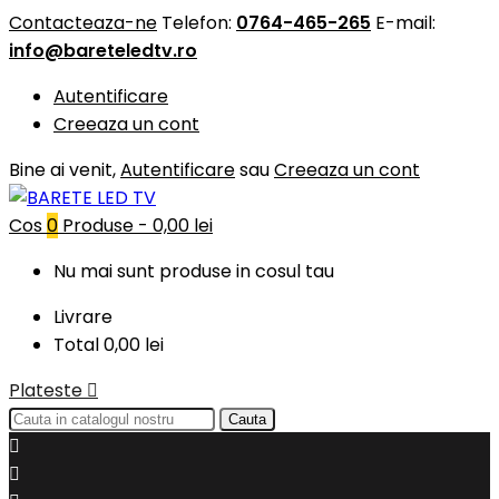
Contacteaza-ne
Telefon:
0764-465-265
E-mail:
info@bareteledtv.ro
Autentificare
Creeaza un cont
Bine ai venit,
Autentificare
sau
Creeaza un cont
Cos
0
Produse -
0,00 lei
Nu mai sunt produse in cosul tau
Livrare
Total
0,00 lei
Plateste

Cauta

