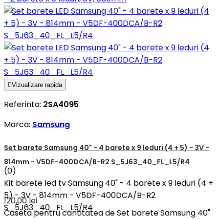

Vizualizare rapida
Referinta:
2SA4095
Marca:
Samsung
Set barete Samsung 40" - 4 barete x 9 leduri (4 + 5) - 3V -
814mm - V5DF-400DCA/B-R2 S_5J63_40_FL_L5/R4
(0)
Kit barete led tv Samsung 40" - 4 barete x 9 leduri (4 +
5) - 3V - 814mm - V5DF-400DCA/B-R2
120,00 lei
S_5J63_40_FL_L5/R4
Caseta pentru cantitatea de Set barete Samsung 40"