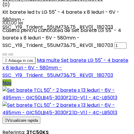
(0)
Kit barete led tv LG 55" - 4 barete x 8 leduri - 6V -
580mm -
100,00 lei
SSC_Y19_Trident_55UM73&75_REV01_180703
Caseta pentru cantitatea de Set barete LG 55" - 4
barete x 8 leduri - 6V - 580mm -
SSC_Y19_Trident_55UM73&75_REV01_180703
Mai multe
Set barete LG 55" - 4 barete

Adauga in cos
x 8 leduri - 6V - 580mm -
SSC_Y19_Trident_55UM73&75_REV01_180703
Nou

Vizualizare rapida
Referinta:
3TC50KS