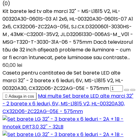
(0)
Kit barete led tv alte marci 32" - MS-L1815 V2, HL-
00320A30-0601S-03 A1 2x6, HL-00320A30-0601S-07 A1
2x6, CX32D06-ZC22AG-05E, SJ.CX.D3200601-3030HS-
M , 43MK-C32001-35V2, JL.D32061330-006AS-M_V01 -
MSG-T320-T-3030-31A-06 - 575mm Dacă televizorul
tău de 32 inch afișează probleme de iluminare – cum
ar fi ecran întunecat, pete luminoase sau contraste...
60,00 lei
Caseta pentru cantitatea de Set barete LED alte
marci 32" - 2 barete x 6 leduri, 6V, MS-L1815 V2, HL-
00320A30, CX32D06-ZC22AG-05E - 575mm
Mai multe
Set barete LED alte marci 32"

Adauga in cos
- 2 barete x 6 leduri, 6V, MS-L1815 V2, HL-00320A30,
CX32D06-ZC22AG-05E - 575mm