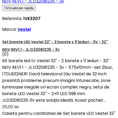

Vizualizare rapida
Referinta:
1VE3207
Marca:
Vestel
Set barete LED Vestel 32" - 2 barete x 11 leduri - 3V - 32''
NDV REV1.1 - JL.D320B1235 - 3v
(0)
Kit barete led tv Vestel 32" - 2 barete x 11 leduri - 32''
NDV REV1.1 - JL.D320B1235 - 3v - 575x10mm -set 2buc,
17DLB32NER1 Dacă televizorul tău Vestel de 32 inch
prezintă probleme precum imagini întunecate, zone
luminoase inegale ori ecran complet negru, setul de
barete LED Vestel 32″ – 2×11 LED 598 mm
JLD320B1235‑3V este soluția ideală. Acest pachet...
35,00 lei
Caseta pentru cantitatea de Set barete LED Vestel 32"