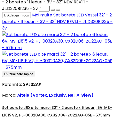
- 2 barete x 11 leduri - 3V - 32'' NDV REV1.1 -
JL.D320B1235 - 3v
Mai multe
Set barete LED Vestel 32" - 2

Adauga in cos
barete x 11 leduri - 3V - 32'' NDV REV1.1 - JL.D320B1235 -
3v

Vizualizare rapida
Referinta:
3AL32AF
Marca:
Altele (Vortex, Exclusiv, Nei, Allview)
Set barete LED alte marci 32" - 2 barete x 6 leduri, 6V, MS-
L1815 V2, HL-00320A30, CX32D06-ZC22AG-05E - 575mm