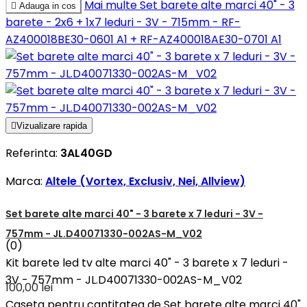
Mai multe
Set barete alte marci 40" - 3

Adauga in cos
barete - 2x6 + 1x7 leduri - 3V - 715mm - RF-
AZ400018BE30-0601 A1 + RF-AZ400018AE30-0701 A1

Vizualizare rapida
Referinta:
3AL40GD
Marca:
Altele (Vortex, Exclusiv, Nei, Allview)
Set barete alte marci 40" - 3 barete x 7 leduri - 3V -
757mm - JL.D40071330-002AS-M_V02
(0)
Kit barete led tv alte marci 40" - 3 barete x 7 leduri -
3V - 757mm - JL.D40071330-002AS-M_V02
100,00 lei
Caseta pentru cantitatea de Set barete alte marci 40"