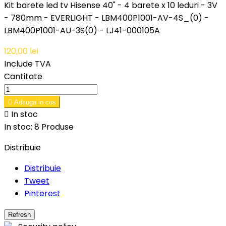
Kit barete led tv Hisense 40" - 4 barete x 10 leduri - 3V
- 780mm - EVERLIGHT - LBM400P1001-AV-4S_(0) -
LBM400P1001-AU-3S(0) - LJ41-000105A
120,00 lei
Include TVA
Cantitate

Adauga in cos

In stoc
In stoc:
8 Produse
Distribuie
Distribuie
Tweet
Pinterest