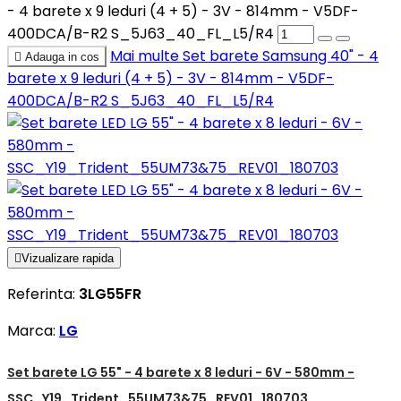
- 4 barete x 9 leduri (4 + 5) - 3V - 814mm - V5DF-
400DCA/B-R2 S_5J63_40_FL_L5/R4
Mai multe
Set barete Samsung 40" - 4

Adauga in cos
barete x 9 leduri (4 + 5) - 3V - 814mm - V5DF-
400DCA/B-R2 S_5J63_40_FL_L5/R4

Vizualizare rapida
Referinta:
3LG55FR
Marca:
LG
Set barete LG 55" - 4 barete x 8 leduri - 6V - 580mm -
SSC_Y19_Trident_55UM73&75_REV01_180703