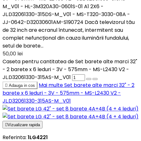
M_V01 - HL-3M320A30-0601S-01 A1 2X6 -
JL.D32061330-315DS-M_V01 - MS-T320-3030-08A -
JJ-0642-D32030601AM-S190724 Dacă televizorul tău
de 32 inch are ecranul întunecat, intermitent sau
complet nefuncțional din cauza iluminării fundalului,
setul de barete...
50,00 lei
Caseta pentru cantitatea de Set barete alte marci 32"
- 2 barete x 6 leduri - 3V - 575mm - MS-L2430 V2 -
JL.D32061330-315AS-M_V01
Mai multe
Set barete alte marci 32" - 2

Adauga in cos
barete x 6 leduri - 3V - 575mm - MS-L2430 V2 -
JL.D32061330-315AS-M_V01

Vizualizare rapida
Referinta:
1LG4221