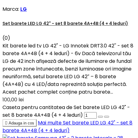
Marca:
LG
Set barete LED LG 42" - set 8 barete 4A+4B (4 + 4 leduri)
(0)
Kit barete led tv LG 42" - LG Innotek DRT3.0 42'' - set 8
barete 4A+4B (4 + 4 leduri) - 6v Dacă televizorul tău
LG de 42 inch afișează defecte de iluminare de fundal
precum zone întunecate, benzi luminoase ori imagine
neuniformă, setul barete LED LG 42″ – 8 barete
(4A+4B) cu 4 LED/data reprezintă soluția perfectă.
Acest pachet complet conține patru barete...
100,00 lei
Caseta pentru cantitatea de Set barete LED LG 42" -
set 8 barete 4A+4B (4 + 4 leduri)
Mai multe
Set barete LED LG 42" - set 8

Adauga in cos
barete 4A+4B (4 + 4 leduri)