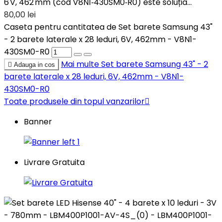
6 V, 462 mm (cod V8N1‑430SM0‑R0) este soluția...
80,00 lei
Caseta pentru cantitatea de Set barete Samsung 43"
- 2 barete laterale x 28 leduri, 6V, 462mm - V8N1-
430SM0-R0
Mai multe
Set barete Samsung 43" - 2

Adauga in cos
barete laterale x 28 leduri, 6V, 462mm - V8N1-
430SM0-R0
Toate produsele din topul vanzarilor

Banner
Livrare Gratuita