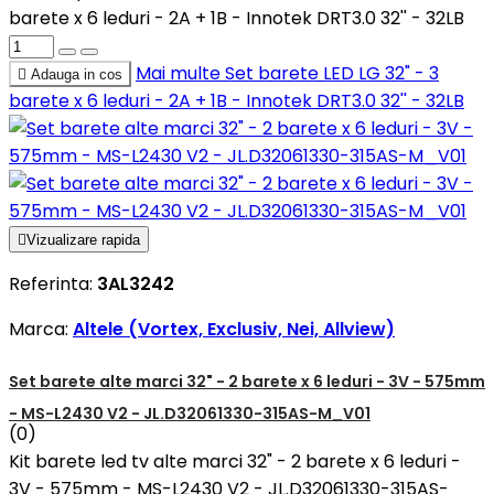
barete x 6 leduri - 2A + 1B - Innotek DRT3.0 32'' - 32LB
Mai multe
Set barete LED LG 32" - 3

Adauga in cos
barete x 6 leduri - 2A + 1B - Innotek DRT3.0 32'' - 32LB

Vizualizare rapida
Referinta:
3AL3242
Marca:
Altele (Vortex, Exclusiv, Nei, Allview)
Set barete alte marci 32" - 2 barete x 6 leduri - 3V - 575mm
- MS-L2430 V2 - JL.D32061330-315AS-M_V01
(0)
Kit barete led tv alte marci 32" - 2 barete x 6 leduri -
3V - 575mm - MS-L2430 V2 - JL.D32061330-315AS-