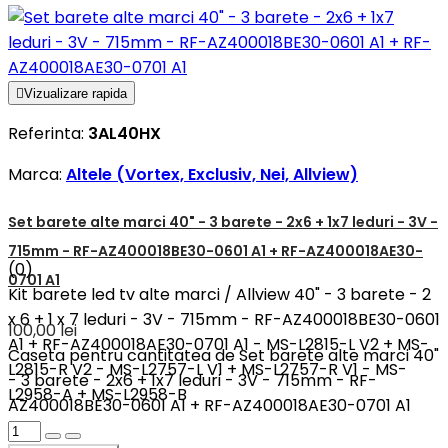

Vizualizare rapida
Referinta:
3AL40HX
Marca:
Altele (Vortex, Exclusiv, Nei, Allview)
Set barete alte marci 40" - 3 barete - 2x6 + 1x7 leduri - 3V -
715mm - RF-AZ400018BE30-0601 A1 + RF-AZ400018AE30-
(0)
0701 A1
Kit barete led tv alte marci / Allview 40" - 3 barete - 2
x 6 + 1 x 7 leduri - 3V - 715mm - RF-AZ400018BE30-0601
100,00 lei
A1 + RF-AZ400018AE30-0701 A1 - MS-L2815-L V2 + MS-
Caseta pentru cantitatea de Set barete alte marci 40"
L2815-R V2 - MS-L2757-L V1 + MS-L2757-R V1 - MS-
- 3 barete - 2x6 + 1x7 leduri - 3V - 715mm - RF-
L2958-A + MS-L2958-B
AZ400018BE30-0601 A1 + RF-AZ400018AE30-0701 A1