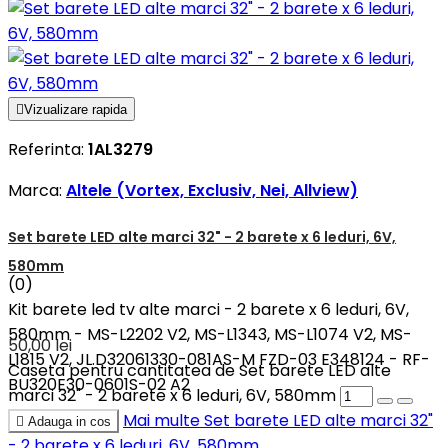

Vizualizare rapida
Referinta:
1AL3279
Marca:
Altele (Vortex, Exclusiv, Nei, Allview)
Set barete LED alte marci 32" - 2 barete x 6 leduri, 6V,
580mm
(0)
Kit barete led tv alte marci - 2 barete x 6 leduri, 6V,
580mm - MS-L2202 V2, MS-L1343, MS-L1074 V2, MS-
50,00 lei
L1815 V2, JL.D32061330-081AS-M FZD-03 E348124 - RF-
Caseta pentru cantitatea de Set barete LED alte
BU320E30-0601S-02 A2
marci 32" - 2 barete x 6 leduri, 6V, 580mm
Mai multe
Set barete LED alte marci 32"

Adauga in cos
- 2 barete x 6 leduri, 6V, 580mm