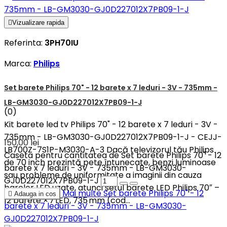

Vizualizare rapida
Referinta:
3PH70IU
Marca:
Philips
Set barete Philips 70" - 12 barete x 7 leduri - 3V - 735mm -
LB-GM3030-GJ0D227012X7PB09-1-J
(0)
Kit barete led tv Philips 70" - 12 barete x 7 leduri - 3V -
735mm - LB-GM3030-GJ0D227012X7PB09-1-J - CEJJ-
150,00 lei
LB700Z-7S1P-M3030-A-3 Dacă televizorul tău Philips
Caseta pentru cantitatea de Set barete Philips 70" - 12
de 70 inch prezintă pete întunecate, benzi luminoase
barete x 7 leduri - 3V - 735mm - LB-GM3030-
sau probleme de uniformitate a imaginii din cauza
GJ0D227012X7PB09-1-J
barelor LED uzate, atunci setul barete LED Philips 70″ –
Mai multe
Set barete Philips 70" - 12

Adauga in cos
12 barete × 7 LED, 735 mm (cod...
barete x 7 leduri - 3V - 735mm - LB-GM3030-
GJ0D227012X7PB09-1-J