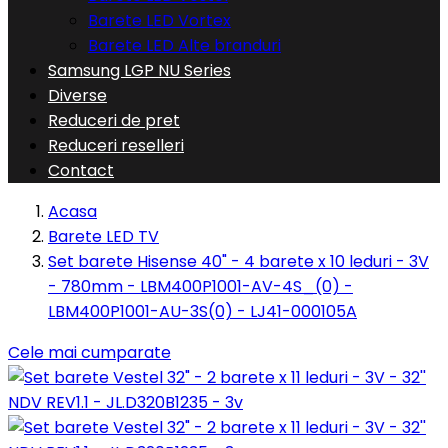
Barete LED Vortex
Barete LED Alte branduri
Samsung LGP NU Series
Diverse
Reduceri de pret
Reduceri reselleri
Contact
Acasa
Barete LED TV
Set barete Hisense 40" - 4 barete x 10 leduri - 3V
- 780mm - LBM400P1001-AV-4S_(0) -
LBM400P1001-AU-3S(0) - LJ41-000105A
Cele mai cumparate