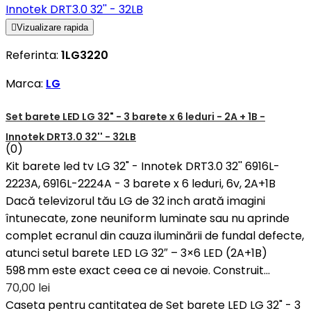

Vizualizare rapida
Referinta:
1LG3220
Marca:
LG
Set barete LED LG 32" - 3 barete x 6 leduri - 2A + 1B -
Innotek DRT3.0 32'' - 32LB
(0)
Kit barete led tv LG 32" - Innotek DRT3.0 32'' 6916L-
2223A, 6916L-2224A - 3 barete x 6 leduri, 6v, 2A+1B
Dacă televizorul tău LG de 32 inch arată imagini
întunecate, zone neuniform luminate sau nu aprinde
complet ecranul din cauza iluminării de fundal defecte,
atunci setul barete LED LG 32″ – 3×6 LED (2A+1B)
598 mm este exact ceea ce ai nevoie. Construit...
70,00 lei
Caseta pentru cantitatea de Set barete LED LG 32" - 3