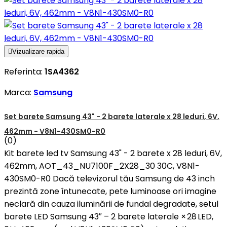

Vizualizare rapida
Referinta:
1SA4362
Marca:
Samsung
Set barete Samsung 43" - 2 barete laterale x 28 leduri, 6V,
462mm - V8N1-430SM0-R0
(0)
Kit barete led tv Samsung 43" - 2 barete x 28 leduri, 6V,
462mm, AOT_43_NU7100F_2X28_30 30C, V8N1-
430SM0-R0 Dacă televizorul tău Samsung de 43 inch
prezintă zone întunecate, pete luminoase ori imagine
neclară din cauza iluminării de fundal degradate, setul
barete LED Samsung 43″ – 2 barete laterale × 28 LED,