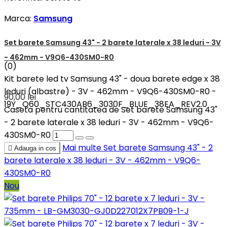
Marca:
Samsung
Set barete Samsung 43" - 2 barete laterale x 38 leduri - 3V
- 462mm - V9Q6-430SM0-R0
(0)
Kit barete led tv Samsung 43" - doua barete edge x 38
leduri (albastre) - 3V - 462mm - V9Q6-430SM0-R0 -
90,00 lei
19Y_Q60_STC430AB6_3030F_BLUE_38EA_REV2.0
Caseta pentru cantitatea de Set barete Samsung 43"
- 2 barete laterale x 38 leduri - 3V - 462mm - V9Q6-
430SM0-R0
Mai multe
Set barete Samsung 43" - 2

Adauga in cos
barete laterale x 38 leduri - 3V - 462mm - V9Q6-
430SM0-R0
Nou